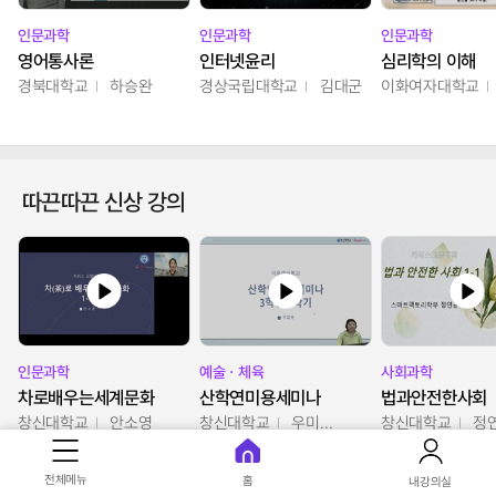
인문과학
인문과학
인문과학
영어통사론
인터넷윤리
심리학의 이해
경북대학교
하승완
경상국립대학교
김대군
이화여자대학교
따끈따끈 신상 강의
인문과학
예술ㆍ체육
사회과학
차로배우는세계문화
산학연미용세미나
법과안전한사회
창신대학교
안소영
창신대학교
우미옥,오윤경,박선이
창신대학교
정
전체메뉴
홈
내강의실