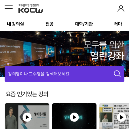
내 강의실
전공
대학/기관
테마
모두를 위한
열린강좌
강의명이나 교수명을 검색해보세요
요즘 인기있는 강의