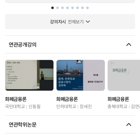
강의차시
전체보기
연관공개강의
화폐금융론
화폐금융론
화폐금융론
국민대학교
신동필
인하대학교
장세진
충북대학교
김연
연관학위논문