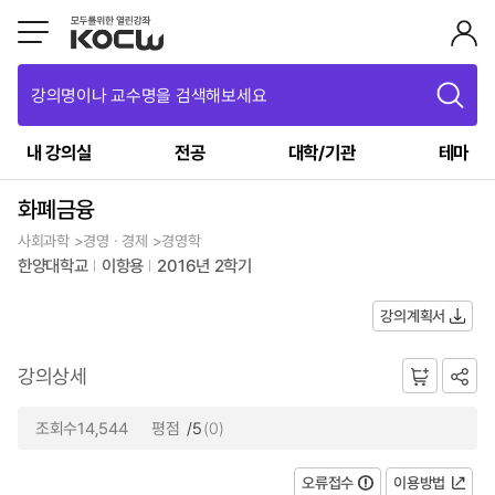
강의명이나 교수명을 검색해보세요
내 강의실
전공
대학/기관
테마
화폐금융
사회과학 >경영ㆍ경제 >경영학
한양대학교
이항용
2016년 2학기
강의계획서
강의상세
조회수14,544
평점
/5
(0)
오류접수
이용방법