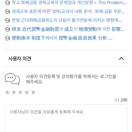
학교 화폐금융 경제교육의 문제점과 개선방향 = The Problem
and Improvement Direction of money-financial economic
경제교육 표준에 따른「경제」교과서 내용 분석 : 화폐·금융 부문을
education in school
중심으로 = An Analysis of High School Economics
한말 근대화폐금융제도의 성립이 물가변동에 미치는 영향에
Textbooks by Content Standards in Economics : focused
관한 연구 = (A) Study on the Formarion of Modern
on the monetary and financial section
韓末 近代貨幣金融制度의 成立이 物價變動에 미친 影響에
Monetary and Banking System and its Impact upon the
관한 硏究 = (A)Study on the formation of modern
Price Fluctuations in the Later Yi Dynasty
變動換率 制度下에서의 貨幣金融 政策效果 分析 :
monetary and banking system and its impact upon the
外換市場 介入이 있는 경우 = Monetary policy in a flexible
price fluctuations in the larter Yi Dynasty
exchange rate economy : The case for the existence of
government intervention in the foreign exchange market
사용자 의견
사용자 의견등록 및 강의평가를 위해서는 로그인을
해주세요.
0
/ 200