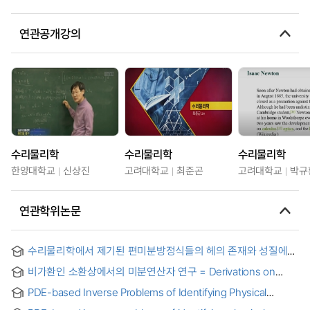
연관공개강의
수리물리학
수리물리학
수리물리학
한양대학교
신상진
고려대학교
최준곤
고려대학교
박규
연관학위논문
수리물리학에서 제기된 편미분방정식들의 헤의 존재와 성질에
관한 연구 = On the Existence and Properties of Solutions
비가환인 소환상에서의 미분연산자 연구 = Derivations on
for thePartial Differential Equations arising in Mathematical
Noncommutative Prime rings
Physics
PDE-based Inverse Problems of Identifying Physical
Properties for Medical Imaging : 의료영상을 위한