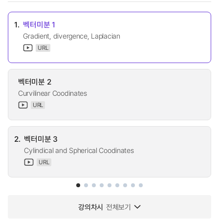
1.
벡터미분 1
Gradient, divergence, Laplacian
URL
벡터미분 2
Curvilinear Coodinates
URL
2.
벡터미분 3
Cylindical and Spherical Coodinates
URL
강의차시
전체보기