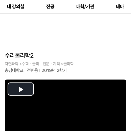
내 강의실
전공
대학/기관
테마
수리물리학2
자연과학 >수학ㆍ물리ㆍ천문ㆍ지리 >물리학
충남대학교
전민용
2019년 2학기
Play
Video