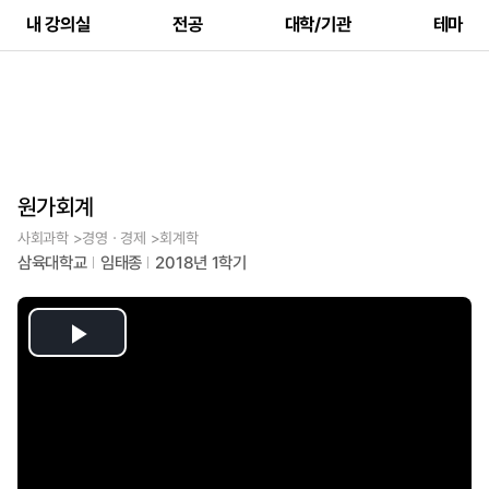
내 강의실
전공
대학/기관
테마
원가회계
사회과학 >경영ㆍ경제 >회계학
삼육대학교
임태종
2018년 1학기
Play
Video