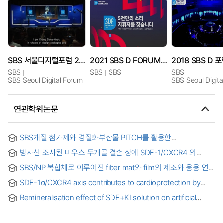
SBS 서울디지털포럼 2013
2021 SBS D FORUM 5천만의 소리 지휘자를 찾습니다
SBS
SBS
SBS
SBS
SBS Seoul Digital Forum
SBS Seoul Digit
연관학위논문
SBS개질 첨가제와 경질화부산물 PITCH를 활용한
Guss아스팔트 대체 방안 연구
방사선 조사된 마우스 두개골 결손 상에 SDF-1/CXCR4 의
조절에 의한 뼈 재생 = Bone regeneration by modulation of
SBS/NP 복합체로 이루어진 fiber mat와 film의 제조와 응용 연구
SDF-1 / CXCR4 on irradiated mouse calvarial defect model
: strain sensor 개발과 초소수성으로의 표면개질
SDF-1α/CXCR4 axis contributes to cardioprotection by
ischemic postconditioning in isolated rat heart = 흰쥐의
Remineralisation effect of SDF+KI solution on artificial
적출 심장에서 허혈성후처치를 통한 심근보호에 있어서 SDF-
caries
1α/CXCR4 축의 역할에 대한 연구