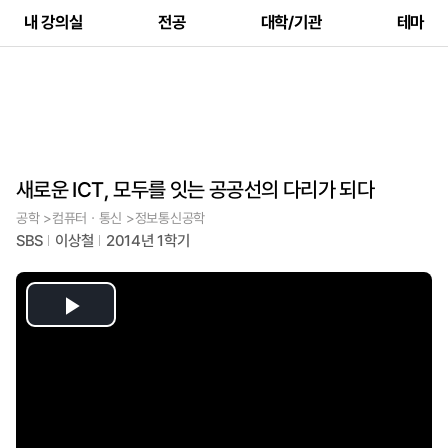
내 강의실
전공
대학/기관
테마
새로운 ICT, 모두를 잇는 공공선의 다리가 되다
공학 >컴퓨터ㆍ통신 >정보통신공학
SBS
이상철
2014년 1학기
Play
Video