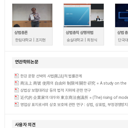
상법총론
상법총칙 상행위법
상법 
한림대학교 | 조지현
숭실대학교 | 최정식
단국대
연관학위논문
한강 운항 선박의 사법(私法)적 법률관계
商法上 商號 使用의 自由와 制限에 關한 硏究 = A study on the freedom a
상법상 보험대리상 등의 법적 지위에 관한 연구
近代的 企業家의 대두와 東京商法會議所 = (The) rising of modern 
사용자 의견