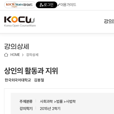
로
로
로
바
로그인
이용가이드
대시보드
가
가
가
로
기
기
기
가
(skip
기
to
강의
content)
대학
강의상세
기관
HOME
강의상세
전공
상인의 활동과 지위
테마
한국외국어대학교
김봉철
주제분류
사회과학 >법률 >사법학
강의학기
2015년 2학기