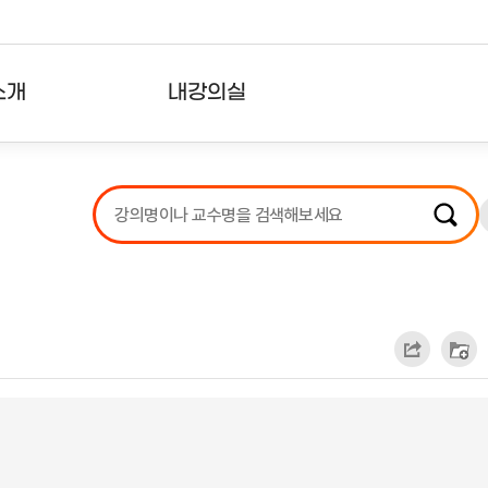
소개
내강의실
?
강의리스트
수강확인증강의
사용자의견
내강의클립