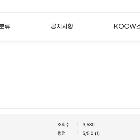
분류
공지사항
KOCW
강의
공지사항
KOCW란
강의
뉴스레터
활용안내
분야
주요통계현황
발자취
강의
서비스도움말
고객센터
조회수
3,530
평점
5/5.0 (1)