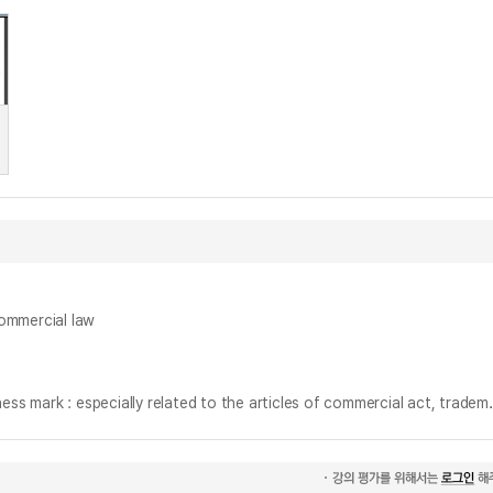
mmercial law
영업상 표지로서의 상호 보호에 관한 연구 : 상법, 상표법, 부정경쟁방지법의 규정을 중심으로 = (A) study on the protection of trade