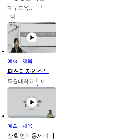
대구교육대학교
백중열
예술ㆍ체육
패션디자인스튜디오
목원대학교
이건희
예술ㆍ체육
산학연미용세미나