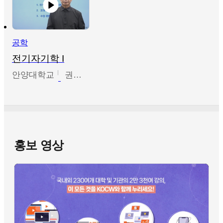
공학
전기자기학 I
안양대학교
권원현
홍보 영상