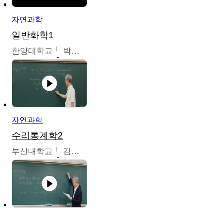
자연과학
일반화학1
한양대학교
박경호
자연과학
수리통계학2
부산대학교
김충락