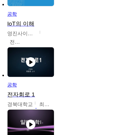
공학
IoT의 이해
영진사이버대학교
전병현
공학
전자회로 1
경북대학교
최병조