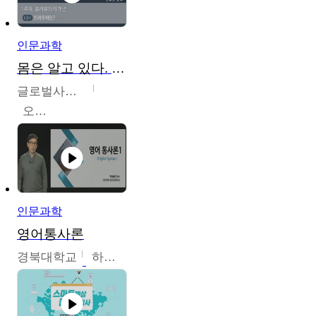
인문과학
몸은 알고 있다. 트라우마의 흔적
글로벌사이버대학교
오주원
인문과학
영어통사론
경북대학교
하승완