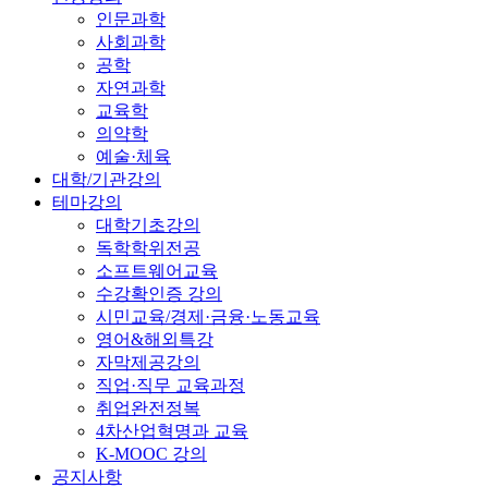
인문과학
사회과학
공학
자연과학
교육학
의약학
예술·체육
대학/기관강의
테마강의
대학기초강의
독학학위전공
소프트웨어교육
수강확인증 강의
시민교육/경제·금융·노동교육
영어&해외특강
자막제공강의
직업·직무 교육과정
취업완전정복
4차산업혁명과 교육
K-MOOC 강의
공지사항