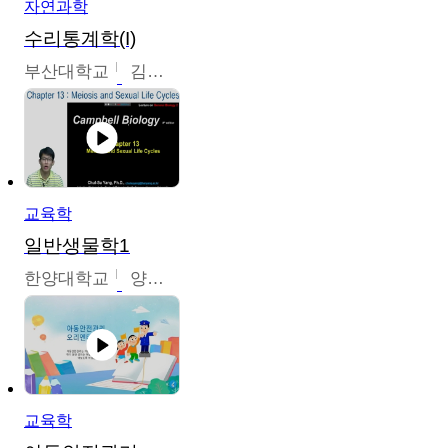
자연과학
수리통계학(I)
부산대학교
김충락
교육학
일반생물학1
한양대학교
양철수
교육학