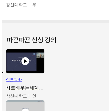
창신대학교
우미옥,오윤경,박선이
따끈따끈 신상 강의
인문과학
차로배우는세계문화
창신대학교
안소영