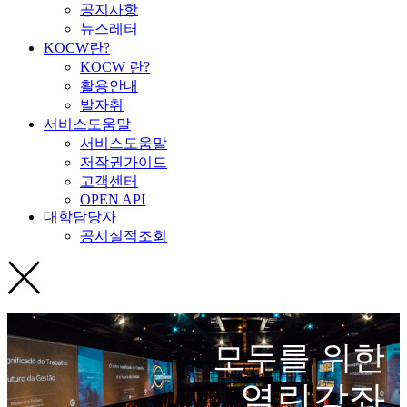
공지사항
뉴스레터
KOCW란?
KOCW 란?
활용안내
발자취
서비스도움말
서비스도움말
저작권가이드
고객센터
OPEN API
대학담당자
공시실적조회
모두를 위한
열린강좌