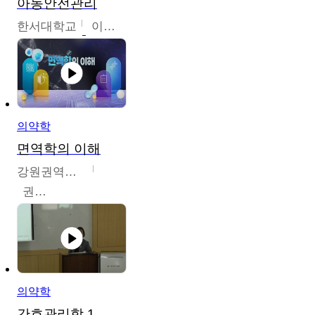
아동안전관리
한서대학교
이태연
의약학
면역학의 이해
강원권역센터
권보인
의약학
간호관리학 1