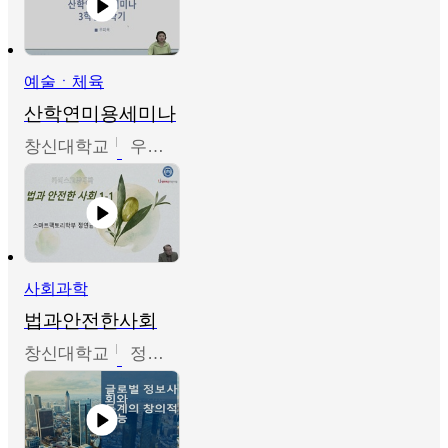
예술ㆍ체육
산학연미용세미나
창신대학교
우미옥,오윤경,박선이
사회과학
법과안전한사회
창신대학교
정연균