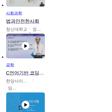
사회과학
법과안전한사회
창신대학교
정연균
공학
C언어기반 코딩교육
한양사이버대학교
임동균