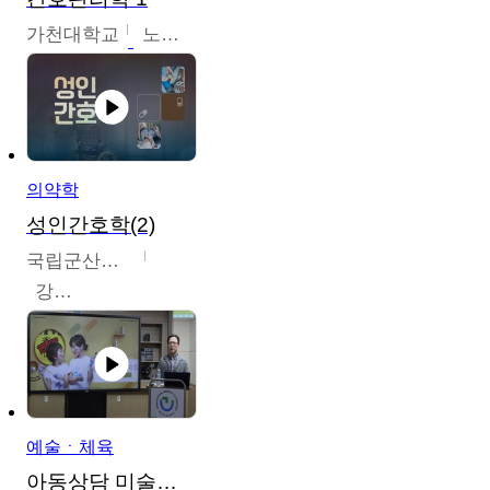
가천대학교
노원정
의약학
성인간호학(2)
국립군산대학교
강경아
예술ㆍ체육
아동상담 미술치료