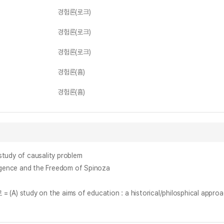
경험론(로크)
경험론(로크)
경험론(로크)
경험론(흄)
경험론(흄)
udy of causality problem
nce and the Freedom of Spinoza
on the aims of education : a historical/philosphical approa