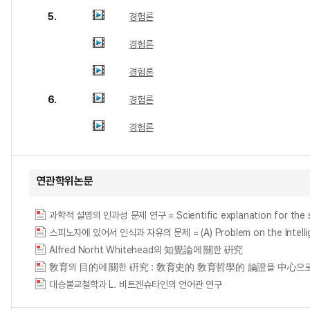
5.
경험론
경험론
경험론
6.
경험론
경험론
연관학위논문
과학적 설명의 인과성 문제 연구 = Scientific explanation for the st
스피노자에 있어서 인식과 자유의 문제 = (A) Problem on the Intellige
Alfred Norht Whitehead의 知覺論에 關한 硏究
敎育의 目的에 關한 硏究 : 敎育史的 敎育哲學的 論證을 中心으로 = (A) study 
대승불교철학과 L. 비트겐슈타인의 언어관 연구