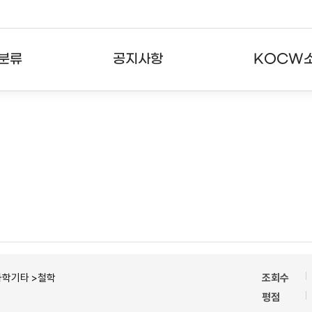
분류
공지사항
KOCW
강의
공지사항
KOCW란
강의
뉴스레터
활용안내
분야
주요통계현황
발자취
강의
서비스도움말
고객센터
과학기타 >철학
조회수
평점