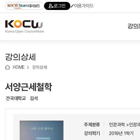
로
로
로
바
로그인
이용가이드
대시보드
가
가
가
로
기
기
기
가
(skip
기
to
강의
content)
대학
강의상세
기관
HOME
강의상세
전공
서양근세철학
테마
건국대학교
김석
주제분류
인문과학 >인문
강의학기
2019년 1학기