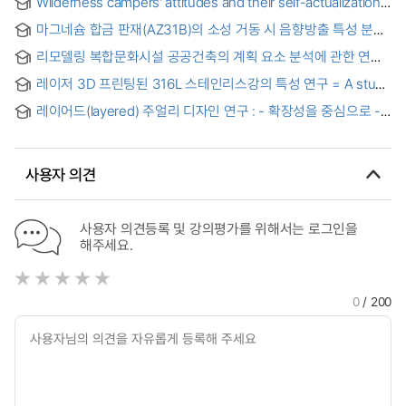
Wilderness campers' attitudes and their self-actualization
based on study in three ontario provincial parks
마그네슘 합금 판재(AZ31B)의 소성 거동 시 음향방출 특성 분석
및 기계학습을 이용한 항복과 파단 예측
리모델링 복합문화시설 공공건축의 계획 요소 분석에 관한 연구
레이저 3D 프린팅된 316L 스테인리스강의 특성 연구 = A study
on the characteristics of laser 3D printed 316L stainless
레이어드(layered) 주얼리 디자인 연구 : - 확장성을 중심으로 -
steel
= Research on Layered Jewelry Design
사용자 의견
사용자 의견등록 및 강의평가를 위해서는 로그인을
해주세요.
0
/ 200