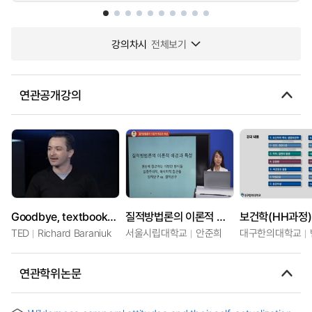
강의차시
전체보기
연관공개강의
Goodbye, textbooks; hello, open-source learning
질적방법론의 이론적 배경과 쟁점
보건학(HH과정)
TED
Richard Baraniuk
서울시립대학교
안준희
대구한의대학교
연관학위논문