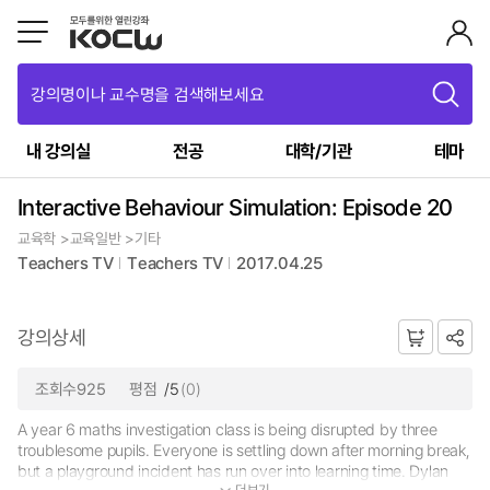
강의명이나 교수명을 검색해보세요
내 강의실
전공
대학/기관
테마
Interactive Behaviour Simulation: Episode 20
교육학 >교육일반 >기타
Teachers TV
Teachers TV
2017.04.25
강의상세
조회수925
평점
/5
(0)
A year 6 maths investigation class is being disrupted by three
troublesome pupils. Everyone is settling down after morning break,
but a playground incident has run over into learning time. Dylan
더보기