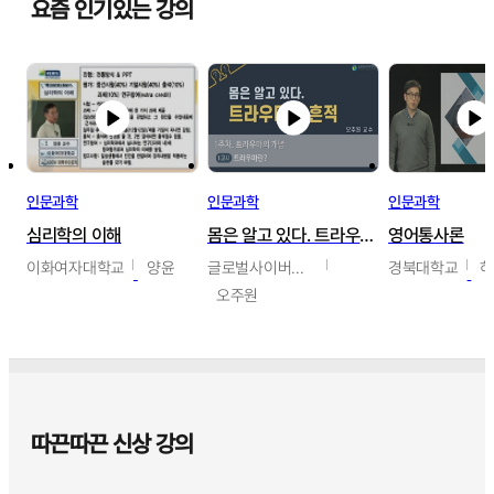
요즘 인기있는 강의
인문과학
인문과학
인문과학
심리학의 이해
몸은 알고 있다. 트라우마의 흔적
영어통사론
이화여자대학교
양윤
글로벌사이버대학교
경북대학교
오주원
따끈따끈 신상 강의