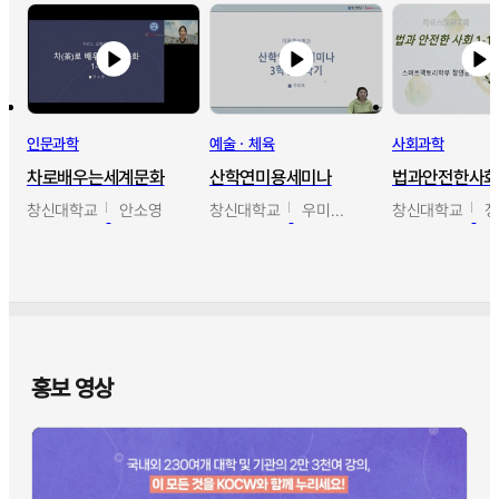
인문과학
예술ㆍ체육
사회과학
차로배우는세계문화
산학연미용세미나
법과안전한사
창신대학교
안소영
창신대학교
우미옥,오윤경,박선이
창신대학교
홍보 영상