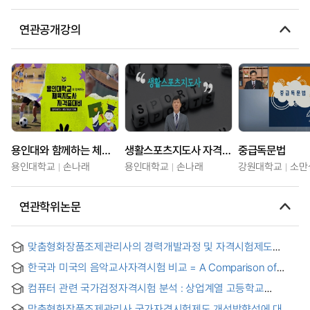
연관공개강의
용인대와 함께하는 체육지도사 자격증 대비
생활스포츠지도사 자격증 실기과정
중급독문법
용인대학교
손나래
용인대학교
손나래
강원대학교
소만
연관학위논문
맞춤형화장품조제관리사의 경력개발과정 및 자격시험제도
운영에 관한 질적 연구 = A Qualitative Study on the Career
한국과 미국의 음악교사자격시험 비교 = A Comparison of
Development Process and the Operation of the
Music Teacher Qualification Tests between Korea and the
Qualification Test System for Customized Cosmetic
컴퓨터 관련 국가검정자격시험 분석 : 상업계열 고등학교
U.S.A.
Preparation Manager
중심으로 = (The) Analysis of National Probation on
맞춤형화장품조제관리사 국가자격시험제도 개선방향성에 대한