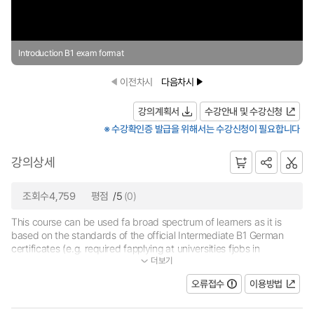
Introduction B1 exam format
이전차시
다음차시
강의계획서
수강안내 및 수강신청
※ 수강확인증 발급을 위해서는 수강신청이 필요합니다
강의상세
조회수4,759
평점
/5
(0)
This course can be used fa broad spectrum of learners as it is
based on the standards of the official Intermediate B1 German
certificates (e.g. required fapplying at universities fjobs in
더보기
Germany). The lectures aim at easing the challenging transition p...
오류접수
이용방법