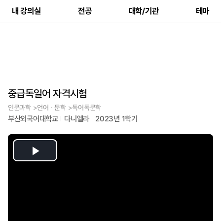
내 강의실
전공
대학/기관
테마
중급독일어 자격시험
인문과학 >언어ㆍ문학 >독어독문학
부산외국어대학교
다니엘라
2023년 1학기
Play
Video