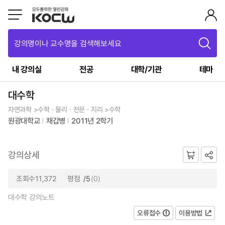
강의명이나 교수명을 검색해보세요
내 강의실
전공
대학/기관
테마
대수학
자연과학 >수학ㆍ물리ㆍ천문ㆍ지리 >수학
원광대학교
채갑병
2011년 2학기
강의상세
조회수11,372
평점
/5
(0)
대수학 강의노트
오류접수
이용방법