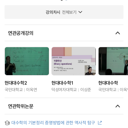
강의차시
전체보기
연관공개강의
현대대수학2
현대대수학1
현대대수학
국민대학교
이옥연
덕성여자대학교
이상준
국민대학교
이옥
연관학위논문
대수학의 기본정리 증명방법에 관한 역사적 탐구