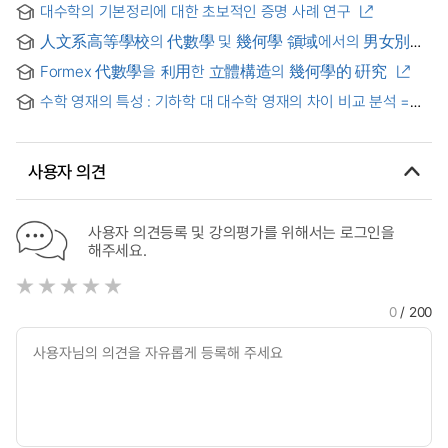
대수학의 기본정리에 대한 초보적인 증명 사례 연구
人文系高等學校의 代數學 및 幾何學 領域에서의 男女別
成就度에 관한 硏究 = A Study on the Differences of
Formex 代數學을 利用한 立體構造의 幾何學的 硏究
Accomplishment between Male and Female Students in
Algebra and Geometry in an Academic High School
수학 영재의 특성 : 기하학 대 대수학 영재의 차이 비교 분석 =
Characteristics of Mathematically Gifted Students:
Differences between Geometric and Algebraic Gifted
Students
사용자 의견
사용자 의견등록 및 강의평가를 위해서는 로그인을
해주세요.
0
/ 200