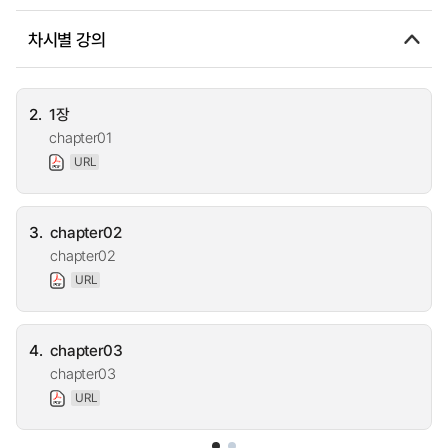
차시별 강의
2.
1장
chapter01
URL
3.
chapter02
chapter02
URL
4.
chapter03
chapter03
URL