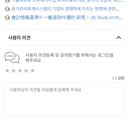
가톨릭교회 고유목적사업 회계자료에 대한 분석적 고찰과 제언 :
천주교 인천교구 2006-2011년 예산 · 결산서를 중심으로 = An
원가관리회계시스템이 기업의 경쟁력에 미치는 영향에 관한
Analytic Study and Proposal of the Essential Business of
연구 : 중국 산동성 지역을 중심으로
Catholic Church from Accounting date
會計情報基準의 一般原則에 關한 硏究 = (A) Study on the
Gerneral princioles of Accounting Information Standards
for Business Enterpriess
사용자 의견
사용자 의견등록 및 강의평가를 위해서는 로그인을
해주세요.
0
/ 200