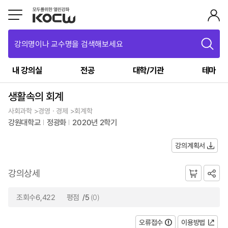
강의명이나 교수명을 검색해보세요
내 강의실
전공
대학/기관
테마
생활속의 회계
사회과학 >경영ㆍ경제 >회계학
강원대학교
정광화
2020년 2학기
강의계획서
강의상세
조회수6,422
평점
/5
(0)
오류접수
이용방법