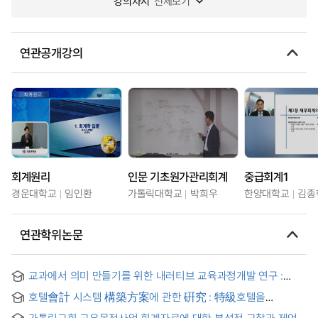
강의차시
전체보기
연관공개강의
회계원리
인문 기초원가관리회계
중급회계1
경운대학교
임인환
가톨릭대학교
박희우
한양대학교
김종
연관학위논문
교과에서 의미 만들기를 위한 내러티브 교육과정개발 연구 :
회계교과를 중심으로 = Developing the narrative curriculum
호텔會計 시스템 構築方案에 관한 硏究 : 特級호텔을
for make creative sense and meaning : through
中心으로
accounting subjects