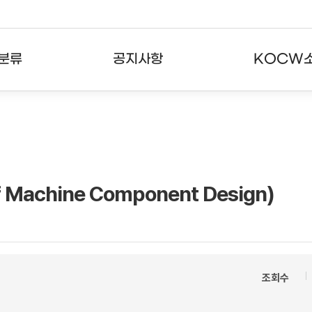
분류
공지사항
KOCW
강의
공지사항
KOCW란
강의
뉴스레터
활용안내
분야
주요통계현황
발자취
achine Component Design)
강의
서비스도움말
고객센터
조회수