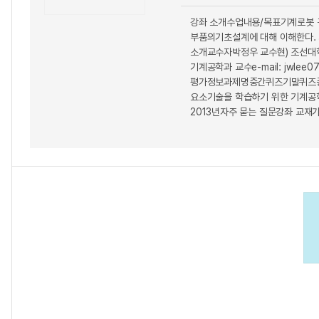
강좌 소개수업내용/목표기계로봇 
부품의기초설계에 대해 이해한다. 
소개교수자박정우 교수현) 조선대학교 
기계공학과 교수e-mail: jwle
평가정보과제명중간퀴즈기말퀴즈중간고
요소기술을 학습하기 위한 기계공학의
2013년자주 묻는 질문강좌 교재가