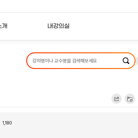
소개
내강의실
?
강의리스트
수강확인증강의
사용자의견
내강의클립
1,180