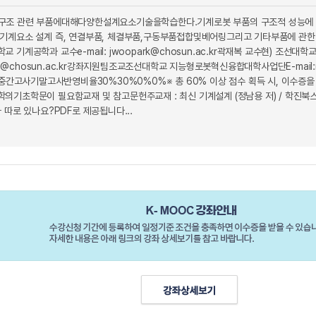
구조 관련 부품에대해다양한설계요소기술을학습한다.기계로봇 부품의 구조적 성능에 
기계요소 설계 즉, 연결부품, 체결부품,구동부품접합및베어링그리고 기타부품에 관한 
기계공학과 교수e-mail: jwoopark@chosun.ac.kr곽재복 교수현) 조선대학교 
e07@chosun.ac.kr강좌지원팀조교조선대학교 지능형로봇혁신융합대학사업단E-mail:
사기말고사반영비율30%30%0%0%※ 총 60% 이상 점수 획득 시, 이수증을 
기초학문이 필요함교재 및 참고문헌주교재 : 최신 기계설계 (정남용 저) / 학진북스/ 20
 따로 있나요?PDF로 제공됩니다...