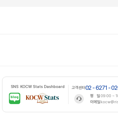
SNS
KOCW Stats Dashboard
02 - 6271 - 0
고객센터
평 일
09:00 ~ 1
이메일
kocw@ris