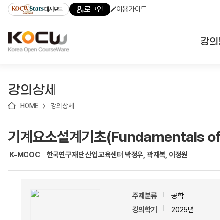
로
로
로
바
로그인
이용가이드
대시보드
가
가
가
로
기
기
기
가
(skip
기
to
강의
content)
대학
강의상세
기관
HOME
강의상세
전공
기계요소설계기초(Fundamentals of M
테마
K-MOOC
한국연구재단 산업교육센터 박정우, 곽재복, 이정원
주제분류
공학
강의학기
2025년