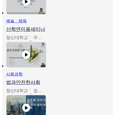
예술ㆍ체육
산학연미용세미나
창신대학교
우미옥,오윤경,박선이
사회과학
법과안전한사회
창신대학교
정연균