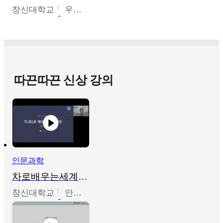
창신대학교
우미옥,오윤경,박선이
따끈따끈 신상 강의
인문과학
차로배우는세계문화
창신대학교
안소영