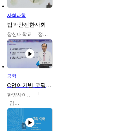
사회과학
법과안전한사회
창신대학교
정연균
공학
C언어기반 코딩교육
한양사이버대학교
임동균