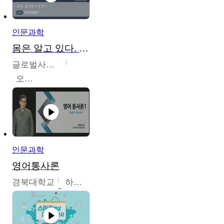
인문과학
몸은 알고 있다. 트라우마의 흔적
글로벌사이버대학교
오주원
인문과학
영어통사론
경북대학교
하승완