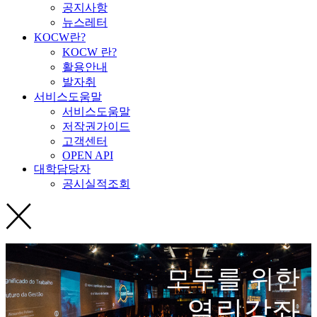
공지사항
뉴스레터
KOCW란?
KOCW 란?
활용안내
발자취
서비스도움말
서비스도움말
저작권가이드
고객센터
OPEN API
대학담당자
공시실적조회
모두를 위한
열린강좌