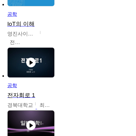
공학
IoT의 이해
영진사이버대학교
전병현
공학
전자회로 1
경북대학교
최병조