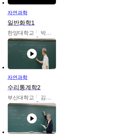
자연과학
일반화학1
한양대학교
박경호
자연과학
수리통계학2
부산대학교
김충락