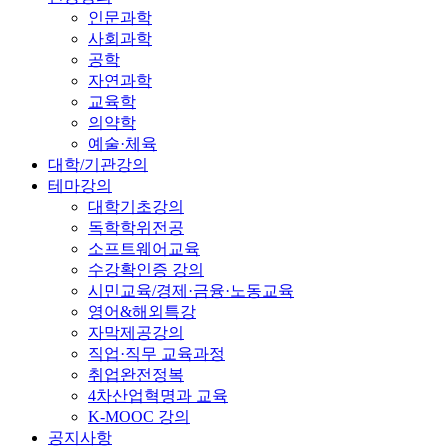
인문과학
사회과학
공학
자연과학
교육학
의약학
예술·체육
대학/기관강의
테마강의
대학기초강의
독학학위전공
소프트웨어교육
수강확인증 강의
시민교육/경제·금융·노동교육
영어&해외특강
자막제공강의
직업·직무 교육과정
취업완전정복
4차산업혁명과 교육
K-MOOC 강의
공지사항