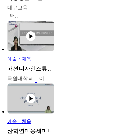
대구교육대학교
백중열
예술ㆍ체육
패션디자인스튜디오
목원대학교
이건희
예술ㆍ체육
산학연미용세미나