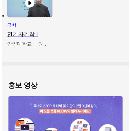
공학
전기자기학 I
안양대학교
권원현
홍보 영상