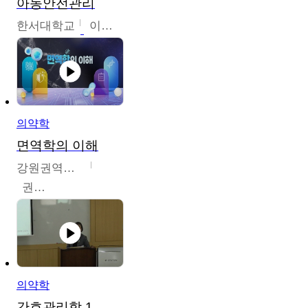
아동안전관리
한서대학교
이태연
의약학
면역학의 이해
강원권역센터
권보인
의약학
간호관리학 1