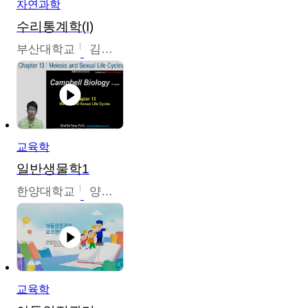
자연과학
수리통계학(I)
부산대학교
김충락
교육학
일반생물학1
한양대학교
양철수
교육학