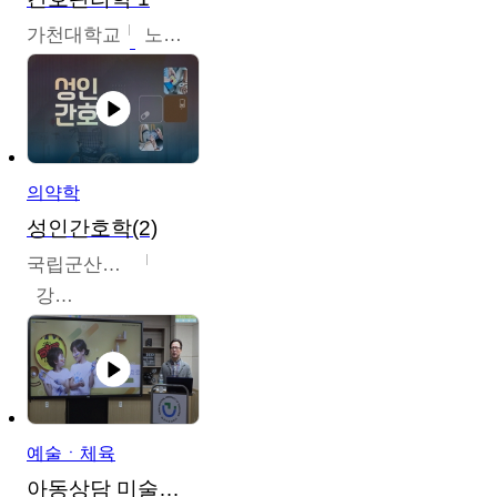
가천대학교
노원정
의약학
성인간호학(2)
국립군산대학교
강경아
예술ㆍ체육
아동상담 미술치료