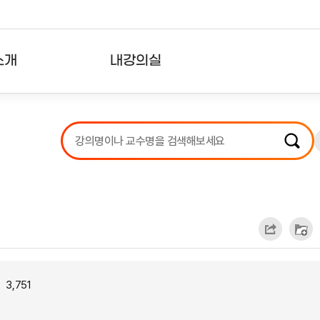
소개
내강의실
?
강의리스트
수강확인증강의
사용자의견
내강의클립
3,751