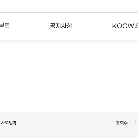
분류
공지사항
KOCW
강의
공지사항
KOCW란
강의
뉴스레터
활용안내
분야
주요통계현황
발자취
강의
서비스도움말
고객센터
>사회법학
조회수