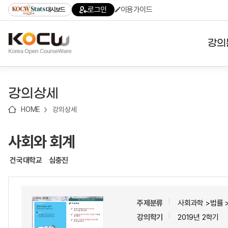
로
로
로
바
로그인
이용가이드
대시보드
가
가
가
로
기
기
기
가
(skip
기
to
강의
content)
대학
강의상세
기관
HOME
강의상세
전공
사회와 회계
테마
건국대학교
심충진
주제분류
사회과학 >법률 
강의학기
2019년 2학기