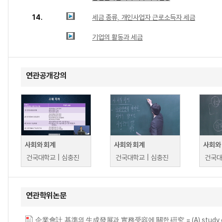
14.
세금 종류, 개인사업자 근로소득자 세금
기업의 활동과 세금
연관공개강의
사회와 회계
사회와 회계
사회와
건국대학교 | 심충진
건국대학교 | 심충진
건국대
연관학위논문
企業會計 基準의 生成發展과 實務受容에 關한 硏究 = (A) study on the formu