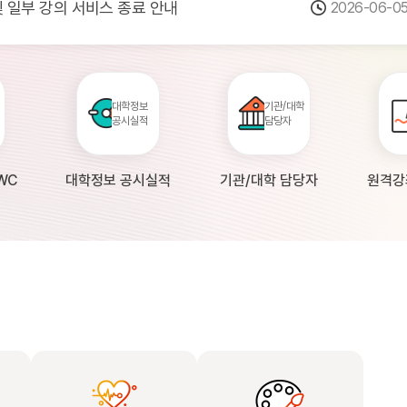
 및 일부 강의 서비스 종료 안내
2026-06-0
점검 안내(4월 24일 19:00 ~ 4월...
2026-04-2
공시 대학의 원격강좌 현황 조사 안내(자주묻...
2026-04-0
대학정보
기관/대학
공시실적
담당자
WC
대학정보 공시실적
기관/대학 담당자
원격강