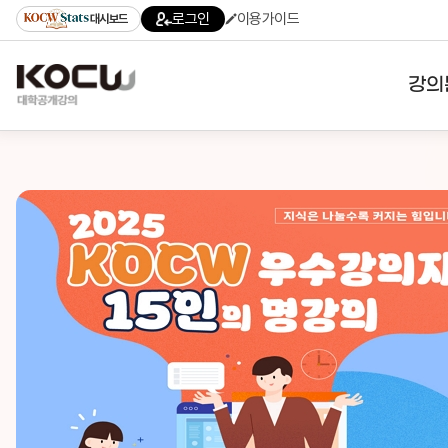
로그인
이용가이드
대시보드
강의
대학
기관
전공
테마