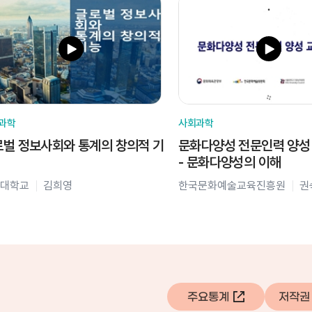
과학
사회과학
벌 정보사회와 통계의 창의적 기
문화다양성 전문인력 양성
- 문화다양성의 이해
대학교
김희영
한국문화예술교육진흥원
권
주요통계
저작권