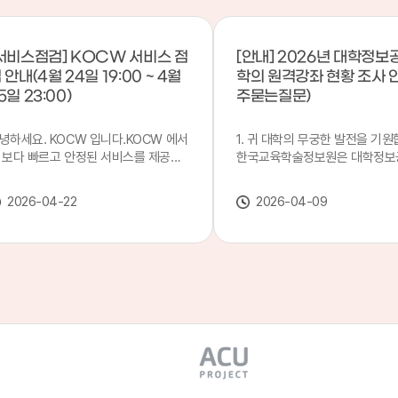
서비스점검] KOCW 서비스 점
[안내] 2026년 대학정보
 안내(4월 24일 19:00 ~ 4월
학의 원격강좌 현황 조사 
5일 23:00)
주묻는질문)
녕하세요. KOCW 입니다.KOCW 에서
1. 귀 대학의 무궁한 발전을 기원
 보다 빠르고 안정된 서비스를 제공하
한국교육학술정보원은 대학정보
 위해 다음과 같이 서비스 점검을 실시
목별 관리기관으로 지정되어 있습
니다.※ 서비스 점검 작업 일시 : 4월
본 조사는 2025. 3. 1~2026. 2.
2026-04-22
2026-04-09
4일(금) 19:00 ~ 4월 25일(토) 23:00
에 운영된 원격강좌(이러닝) 현
로 인해 KOCW 서비스가 점검시간 동
하여, '2026 대학정보공시 대학
 일시중지될 예정이오니, 이 점 양해하
강좌(12-바)'에 데이터를 연계할
 주시기 바랍니다.저희 KOCW 에서는
니다.가. 대학정보공시 대상 대
용자 여러분께 보다 좋은 서비스를 제
4년제 대학, 전문대학, 대학원대
하기 위해 노력하겠습니다.감사합니다.
격강좌(이러닝) 관련 부서(교무처
학습개발센터, 이러닝지원센터 등
송통신대학교 및 사이버대학 제외
인시 캠퍼스인 경우 해당 캠퍼스
있는 기관명을 선택하시면 됩니다.
사기간 : 2026. 4. 20(월) 09:00