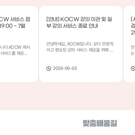
CW 서비스 점
[안내] KOCW 강의 이관 및 일
[
9:00 ~ 7월
부 강의 서비스 종료 안내
검
2
안녕하세요, KOCW입니다. 보다 안정적
입니다.KOCW 에서
안
이고 향상된 강의 서비스 제공을 위해 강
 서비스를 제공하
는
의 이관 작업을 진행하게 되었습니다. 이
서비스 점검을 실시
기
에 따라 일부 강의는2026년 6월 중 서비
업 일시 : 7월 21
합
스가 종료될 예정이오니, 이용에 참고하
2026-06-05
22일(수) 08:00이
2
여 주시기 바랍니다. 강의 이관 일정 안내
스가 점검 시간 동안
이
단계 기간 주요 작업 1단계 6월 1~2주 이
 있으니, 이 점 양
안
관 준비 2단계 6월 3~4주 1차 이관 작업
.저희 KOCW 에
여
3단계 7월 1~2주 2차 이관 작업 완료 및
보다 좋은 서비스
이
시스템 안정화 ※ 이관 작업 진행 상황에
력하겠습니다.감사합
공
따라 일정은 변경될 수 있습니다. 서비스
종료 강의 안내 이관 작업으로 인해 일부
강의는 2026년 6월 15일 서비스 종료되
었습니다. 서비스 종료 강의 목록은 아래
링크에서 확인하실 수 있습니다. → 서비
스 종료 강의 목록 바로가기 이용자 여러