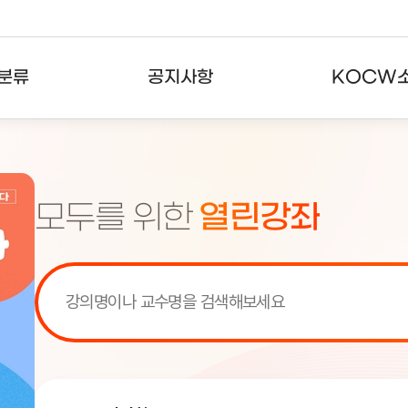
분류
공지사항
KOCW
강의
공지사항
KOCW란
강의
뉴스레터
활용안내
모두를 위한
열린강좌
분야
주요통계현황
발자취
강의
서비스도움말
고객센터
[서비스점검] KOCW 서비스 점
[서비스점검] KOCW 서비스 점