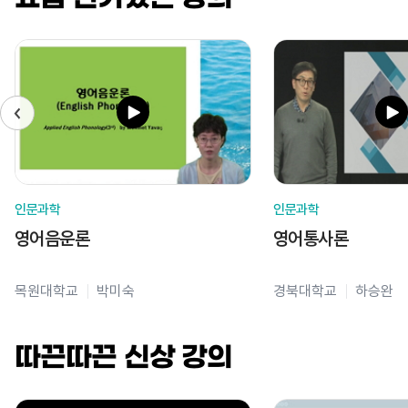
인문과학
인문과학
영어음운론
영어통사론
목원대학교
박미숙
경북대학교
하승완
따끈따끈 신상 강의