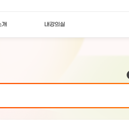
소개
내강의실
?
강의리스트
수강확인증강의
사용자의견
내강의클립
검 안내(7월 24일 19:00 ~ 7월...
2026-07-2
검 안내(7월 21일 19:00 ~ 7...
2026-07-1