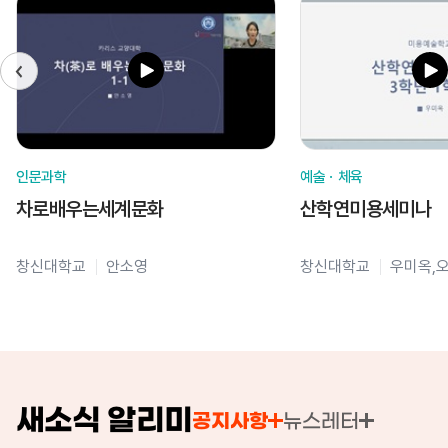
인문과학
예술ㆍ체육
차로배우는세계문화
산학연미용세미나
창신대학교
안소영
창신대학교
우미옥,
새소식 알리미
공지사항
뉴스레터