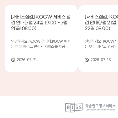
[서비스점검] KOCW 서비스 점
[서비스점검] KO
검 안내(7월 24일 19:00 ~ 7월
검 안내(7월 21일 1
25일 08:00)
22일 08:00)
안녕하세요. KOCW 입니다.KOCW 에서
안녕하세요. KOCW 
는 보다 빠르고 안정된 서비스를 제공하
는 보다 빠르고 안정된
기 위해 다음과 같이 서비스 점검을 실시
기 위해 다음과 같이 
합니다.※ 서비스 점검 작업 일시 : 7월
합니다.※ 서비스 점검 작
2026-07-21
2026-07-15
24일(금) 19:00 ~ 7월 25일(토) 08:00
일(화) 19:00 ~ 7월 
이로 인해 KOCW 서비스가 점검 시간 동
로 인해 KOCW 서비
안 서비스가 일시 중지될 수 있으니, 이
서비스가일시 중지될 수
점 양해하여 주시기 바랍니다.저희
해하여 주시기 바랍니다
KOCW 에서는 이용자 여러분께 보다 좋
서는 이용자 여러분께 
은 서비스를 제공하기 위해 노력하겠습니
를 제공하기 위해 노
다.감사합니다.
니다.