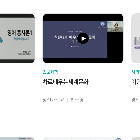
인문과학
사회
차로배우는세계문화
이
창신대학교
안소영
경희