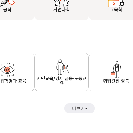
공학
자연과학
교육학
시민교육/경제·금융·노동교
업혁명과 교육
취업완전 정복
육
더보기
어&해외특강
K-MOOC 강의