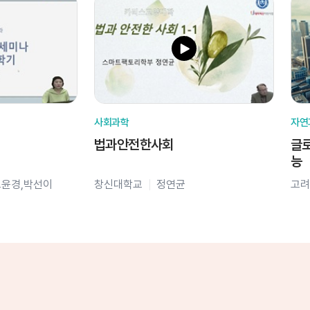
사회과학
자연
법과안전한사회
글로
능
오윤경,박선이
창신대학교
정연균
고려