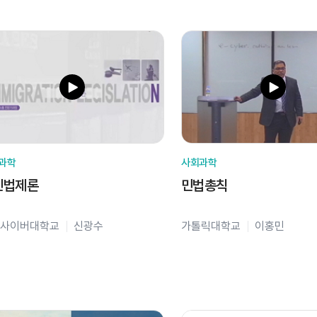
과학
사회과학
민법제론
민법총칙
사이버대학교
신광수
가톨릭대학교
이홍민