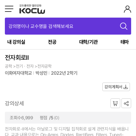
강의명이나 교수명을 검색해보세요
내 강의실
전공
대학/기관
테마
전자회로II
공학 >전기ㆍ전자 >전자공학
이화여자대학교
박성민
2022년 2학기
강의계획서
강의상세
조회수6,999
평점
/5
(0)
전자회로-II에서는 아날로그 및 디지털 집적회로 설계 관련지식을 배웁니
다. 교과 내용으로는 Op-Amps, Diodes, Rectifiers, Filters, Tuned-