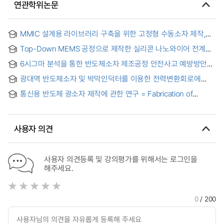
연관학위논문
MMIC 설계용 라이브러리 구축을 위한 고정형 수동소자 제작,
모델링과 분산형 증폭기 최적화설계 연구
Top-Down MEMS 공정으로 제작한 실리콘 나노와이어 전계
효과 트랜지스터의 전류 모델 검증 = A Current Model of
6시그마 분석을 통한 반도체소자 제조공정 안전사고 예방방안
Silicon Nanowire Field Effect Transistor Fabricated by Top-
연구
Down MEMS Processes and Its Evaluation Results
광대역 반도체소자 및 박막인덕터를 이용한 전력변환회로에
관한 연구 . 2002 = (A) study of power conversion circuit
통신용 반도체 광소자 제작에 관한 연구 = Fabrication of
using wide-bandgap semiconductor and thin-film inductor
semiconductor optical devices for optical communication
systems
사용자 의견
사용자 의견등록 및 강의평가를 위해서는 로그인을
해주세요.
0
/ 200