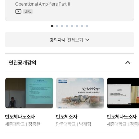
Operational Amplifiers Part II
URL
강의차시
전체보기
연관공개강의
반도체나노소자
반도체소자
반도체나노소자
세종대학교
정종완
단국대학교
박재형
세종대학교
정종