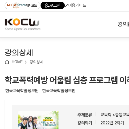
로
로
로
바
로그인
이용가이드
대시보드
가
가
가
로
기
기
기
가
(skip
기
to
강의
content)
대학
강의상세
기관
HOME
강의상세
전공
학교폭력예방 어울림 심층 프로그램 이해
테마
한국교육학술정보원
한국교육학술정보원
주제분류
교육학 >중등교
강의학기
2022년 2학기