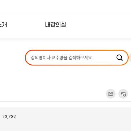
소개
내강의실
?
강의리스트
수강확인증강의
사용자의견
내강의클립
23,732