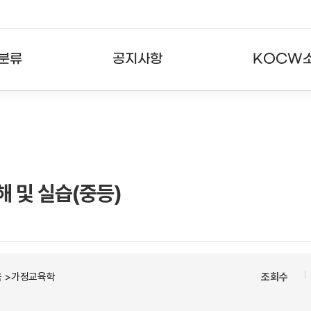
분류
공지사항
KOCW
강의
공지사항
KOCW란
강의
뉴스레터
활용안내
분야
주요통계현황
발자취
 및 실습(중등)
강의
서비스도움말
고객센터
육 >가정교육학
조회수