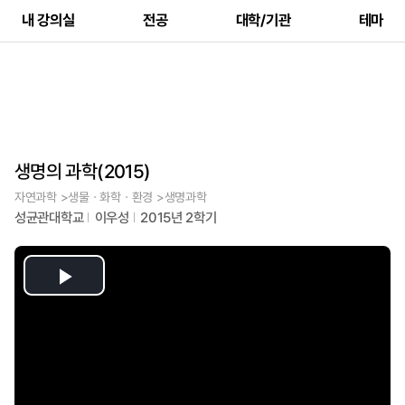
내 강의실
전공
대학/기관
테마
생명의 과학(2015)
자연과학 >생물ㆍ화학ㆍ환경 >생명과학
성균관대학교
이우성
2015년 2학기
Play
Video