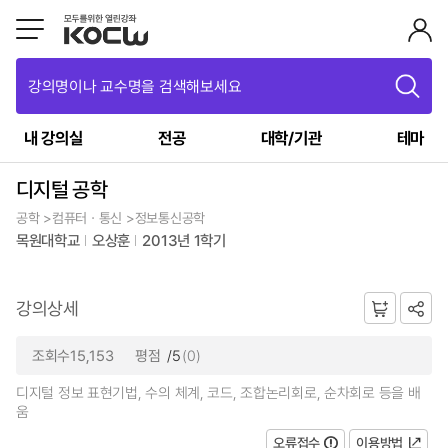
강의명이나 교수명을 검색해보세요
내 강의실
전공
대학/기관
테마
디지털 공학
공학 >컴퓨터ㆍ통신 >정보통신공학
목원대학교
오상훈
2013년 1학기
강의상세
조회수15,153
평점
/5
(0)
디지털 정보 표현기법, 수의 체계, 코드, 조합논리회로, 순차회로 등을 배
움
오류접수
이용방법