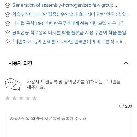
Generation of assembly-homogenized few group
constants and estimation of their uncertainties by Monte
학습부진아에 대한 집중선수학습의 효과성에 관한 연구 : 집합과
Carlo method
수의체계, 식과 그 연산을 중심으로
디지털 공학(DE) 기반 항공무기체계 성능개량 모델 연구
공학전공 학부생의 디지털 학습 플랫폼 사용 수준이 학습 몰입과
학업성과에 미치는 영향
『다빈치코드』의 번역본에 나타난 번역변이의 비교 분석 = A
Comparative Analysis of Shifts in Translations of The Da
Vinci Code
사용자 의견
사용자 의견등록 및 강의평가를 위해서는 로그인을
해주세요.
0
/ 200