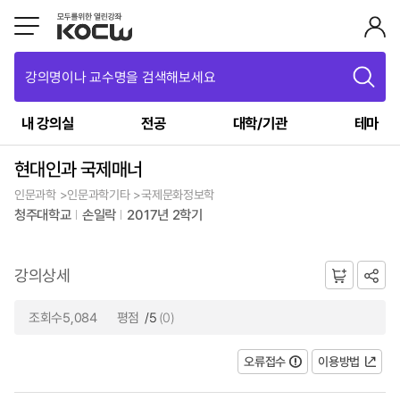
강의명이나 교수명을 검색해보세요
내 강의실
전공
대학/기관
테마
현대인과 국제매너
인문과학 >인문과학기타 >국제문화정보학
청주대학교
손일락
2017년 2학기
강의상세
조회수5,084
평점
/5
(0)
오류접수
이용방법