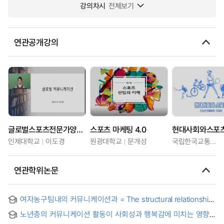
강의차시
전체보기
연관공개강의
글로벌스포츠전문가양성1
스포츠 마케팅 4.0
현대사회와스포
인제대학교
이도경
원광대학교
문개성
국립한국교통대학교
연관학위논문
여자농구팀내의 커뮤니케이션과 = The structural relationship
among Communications, Sports Self-Confidence and
노년층의 커뮤니케이션 활동이 사회성과 행복감에 미치는 영향
Team Effectiveness in Women’s Basketball Teams
= Effects of communication activities of the elderly on