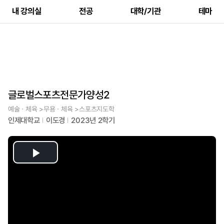
내 강의실
전공
대학/기관
테마
글로벌스포츠전문가양성2
예술ㆍ체육 >무용ㆍ체육 >스포츠지도학
인제대학교
이도경
2023년 2학기
Play
Video