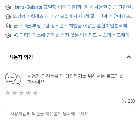
Harris-Galante 포말형 비구컵 Ⅰ형과 Ⅱ형을 사용한 인공 고관절
전치환술의 임상적 및 방사선학적 비교 분석 = Comparative
토끼의 아킬레스 건 손상 모델에서 제 I형 콜라겐과 섬유아세포
Clinical and Raiologic Analysis of Cementless Harris-
성장 인자의 효과 = Effect of type I collagen and basic
Galante I and II Porous- coated Acetabular Components
I급과 III급 부정교합 청소년의 치열을 이용한 혼합치열분석에
fibroblast growth factor on the healing of the rabbit's
관한 연구 = (A)study for mixed dentition analysis using
achilles tendon injury
I/O 인터페이스에 영향을 받지 않는 임베디드 시스템 하드웨어
dentition of the adolescent with Class I and III
플랫폼에 관한 연구 = A Study on Embedded System
malocclusion
Hardware Platform Not-Affected I/O Devices Interface
사용자 의견
사용자 의견등록 및 강의평가를 위해서는 로그인을
해주세요.
0
/ 200