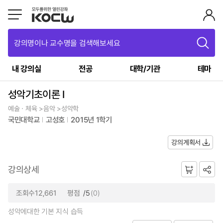
강의명이나 교수명을 검색해보세요
내 강의실
전공
대학/기관
테마
성악기초이론 I
예술ㆍ체육 >음악 >성악학
국민대학교
고성호
2015년 1학기
강의계획서
강의상세
조회수12,661
평점
/5
(0)
성악에대한 기본 지식 습득