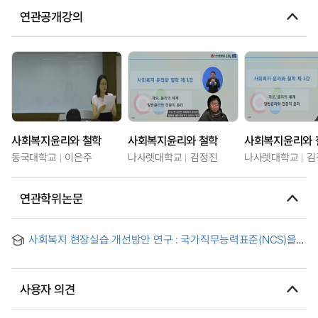
연관공개강의
사회복지윤리와 철학
사회복지윤리와 철학
사회복지윤리와 
동국대학교
이은주
나사렛대학교
김정진
나사렛대학교
김
연관학위논문
사회복지 현장실습 개선방안 연구 : 국가직무능력표준(NCS)을
중심으로 = A Study on the Improvement of Social Welfare
Field Practicum : Focused on the National Competency
Standards(NCS)
사용자 의견