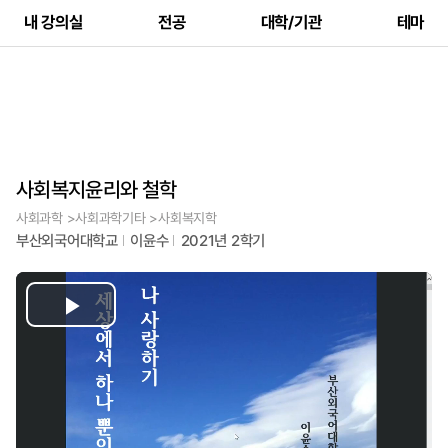
내 강의실
전공
대학/기관
테마
사회복지윤리와 철학
사회과학 >사회과학기타 >사회복지학
부산외국어대학교
이윤수
2021년 2학기
Play
Video