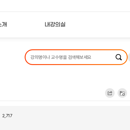
소개
내강의실
?
강의리스트
수강확인증강의
사용자의견
내강의클립
2,717