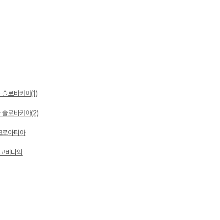
 슬로바키아(1)
 슬로바키아(2)
 크로아티아
체고비나와