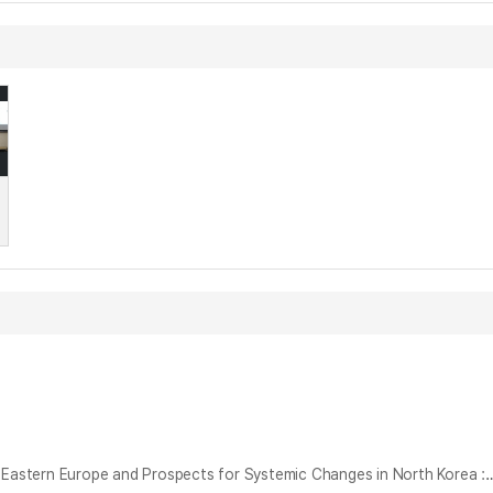
동유럽 사회주의 체제 붕괴와 북한 체제의 변동 가능성 : 사회주의 체제 붕괴 유형의 북한 적용과 체제 변동 시나리오 = Collapse of Socialist System in Eastern Europe and Prospects for Systemic Changes in North Korea : Analyzing the Four 