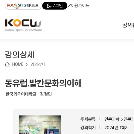
로
로
로
바
로그인
이용가이드
대시보드
가
가
가
로
기
기
기
가
(skip
기
to
강의
content)
대학
강의상세
기관
HOME
강의상세
전공
동유럽.발칸문화의이해
테마
한국외국어대학교
김철민
주제분류
인문과학 >인문
강의학기
2024년 1학기