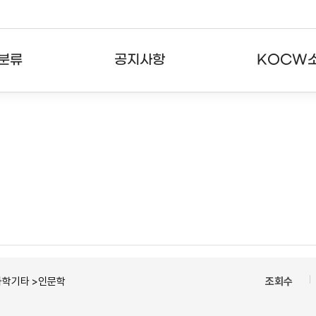
분류
공지사항
KOCW
강의
공지사항
KOCW란
강의
뉴스레터
활용안내
분야
주요통계현황
발자취
강의
서비스도움말
고객센터
과학기타 >인문학
조회수