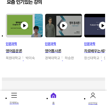
요즘 인기있는 강의
인문과학
인문과학
인문과학
영어음운론
영어통사론
차로배우는세
목원대학교
박미숙
경북대학교
하승완
창신대학교
따끈따끈 신상 강의
전체메뉴
홈
내강의실