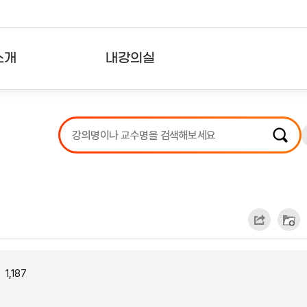
소개
내강의실
?
강의리스트
수강확인증강의
사용자의견
내강의클립
1,187