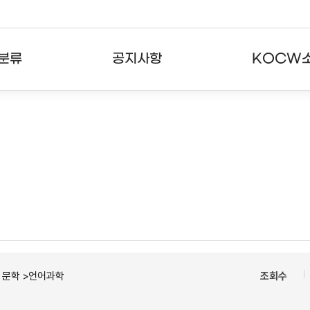
분류
공지사항
KOCW
강의
공지사항
KOCW란
강의
뉴스레터
활용안내
분야
주요통계현황
발자취
강의
서비스도움말
고객센터
ㆍ문학 >언어과학
조회수