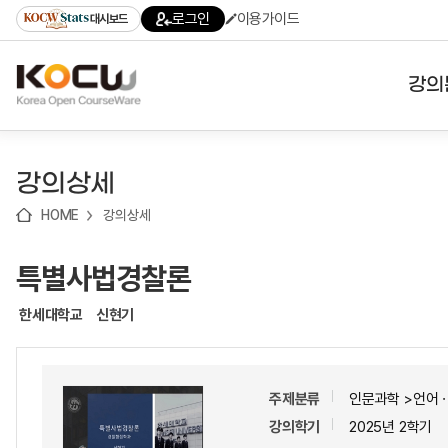
로
로
로
바
로그인
이용가이드
대시보드
가
가
가
로
기
기
기
가
(skip
기
to
강의
content)
대학
강의상세
기관
HOME
강의상세
전공
특별사법경찰론
테마
한세대학교
신현기
주제분류
인문과학 >언어
강의학기
2025년 2학기