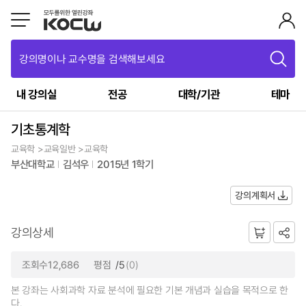
강의명이나 교수명을 검색해보세요
내 강의실
전공
대학/기관
테마
기초통계학
교육학 >교육일반 >교육학
부산대학교
김석우
2015년 1학기
강의계획서
강의상세
조회수12,686
평점
/5
(0)
본 강좌는 사회과학 자료 분석에 필요한 기본 개념과 실습을 목적으로 한
다.