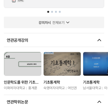
URL
강의차시
전체보기
연관공개강의
인문학도를 위한 기초통계학
기초통계학
기초통계학
이화여자대학교
홍계훈
숙명여자대학교
여인권
남서울대학교
이
연관학위논문