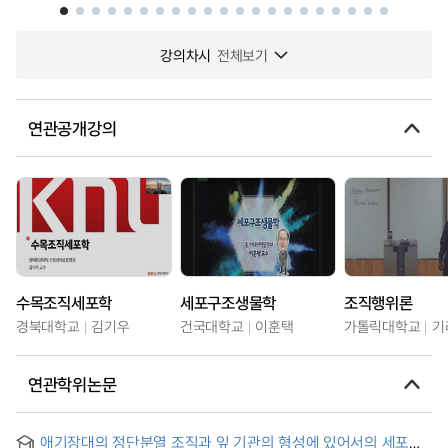
강의차시
전체보기
연관공개강의
수목조직세포학
세포구조생물학
조직행위론
경북대학교
김기우
건국대학교
이훈택
가톨릭대학교
기
연관학위논문
애기장대의 정단분열 조직과 잎 기관의 형성에 있어서의 세포