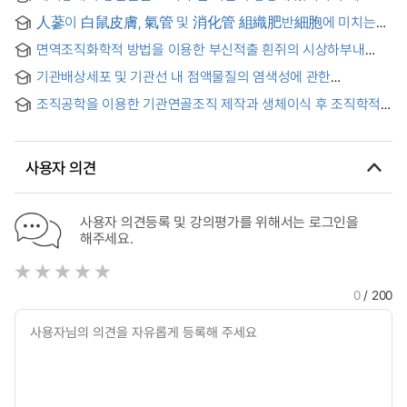
분열 연구 : Regulation Mechanisms of Cell Division in Shoot
人蔘이 白鼠皮膚, 氣管 및 消化管 組織肥반細胞에 미치는
Apical Meristem and Leaf Formation in Arabidopsis
影響에 關한 實驗的 硏究 = Experimental studies on the
면역조직화학적 방법을 이용한 부신적출 흰쥐의 시상하부내
tissue mast cells of the skin, trachea and digestive organ
Vasopressin과 Oxytocin 분비세포에 관한 해부 생리학적 연구
after the administration of ginseng extract
기관배상세포 및 기관선 내 점액물질의 염색성에 관한
= Immunohistochemical localization on the
조직화학적연구
vasopressinergic and oxytocinergic neurons of the
조직공학을 이용한 기관연골조직 제작과 생체이식 후 조직학적
adrenalectomized rat hypothalamus
변화 및 기능적평가 : 생체동물실험 = Radiologic, Histologic
and Functional Evaluation after Implantation of Cultured
Trachea Allograft : in vivo study
사용자 의견
사용자 의견등록 및 강의평가를 위해서는 로그인을
해주세요.
0
/ 200