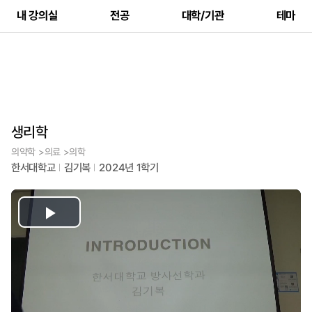
내 강의실
전공
대학/기관
테마
생리학
의약학 >의료 >의학
한서대학교
김기복
2024년 1학기
Play
Video