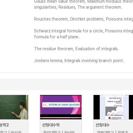
Gauss mean value theorem, Maximum modulus theo
singularities, Residues, The argument theorem.
Rouches theorem, Dirichlet problems, Poissons integr
Schwarz integral formula for a circle, Poissons integ
formula for a half plane.
The residue theorem, Evaluation of integrals.
Jordans lemma, Integrals involving branch point.
분학2
선형대수학
선형대수
학교 | 박상웅
중앙대학교 | 천상민
경북대학교 | 최병조