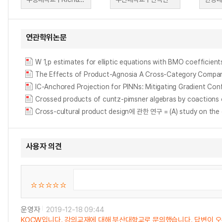
연관학위논문
W 1,p estimates for elliptic equations with BMO coefficien
The Effects of Product-Agnosia A Cross-Category C
IC-Anchored Projection for PINNs: Mitigating Gradient 
Crossed products of cuntz-pimsner algebras by coactions
Cross-cultural product design에 관한 연구 = (A) study on the 
사용자 의견
운영자
2019-12-18 09:44
KOCW입니다. 강의교재에 대해 부산대학교로 문의했습니다. 답변이 