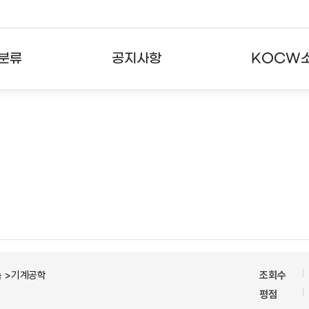
분류
공지사항
KOCW
강의
공지사항
KOCW란
강의
뉴스레터
활용안내
분야
주요통계현황
발자취
강의
서비스도움말
고객센터
속 >기계공학
조회수
평점