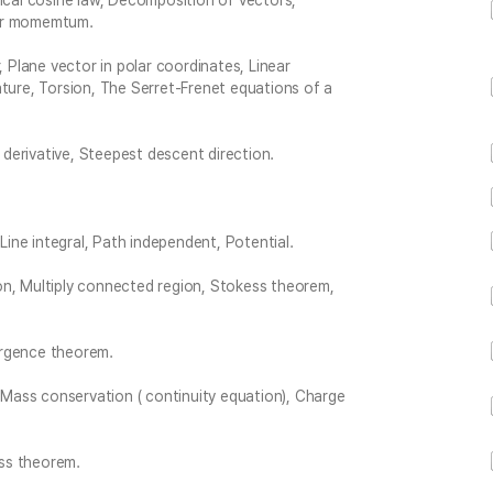
rical cosine law, Decomposition of vectors,
lar momemtum.
, Plane vector in polar coordinates, Linear
re, Torsion, The Serret-Frenet equations of a
l derivative, Steepest descent direction.
 Line integral, Path independent, Potential.
on, Multiply connected region, Stokess theorem,
ergence theorem.
Mass conservation ( continuity equation), Charge
ss theorem.