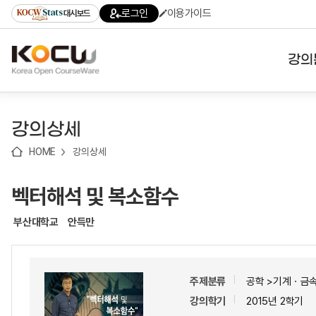
로
로
로
바
로그인
이용가이드
대시보드
가
가
가
로
기
기
기
가
(skip
기
to
강의
content)
대학
강의상세
기관
HOME
강의상세
전공
벡터해석 및 복소함수
테마
부산대학교
안득만
주제분류
공학 >기계ㆍ금
강의학기
2015년 2학기