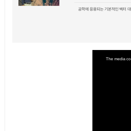
공학에 응용되는 기본적인 벡터 대
This
is
a
The media cou
modal
window.