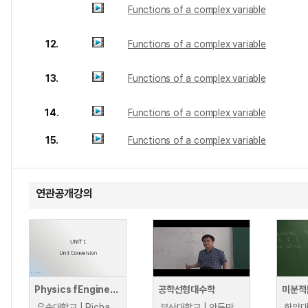
Functions of a complex variable
12.
Functions of a complex variable
13.
Functions of a complex variable
14.
Functions of a complex variable
15.
Functions of a complex variable
연관공개강의
Physics fEngineers
공학선형대수학
미분적
우송대학교 | Richard Fuchs
부산대학교 | 안득만
한양대