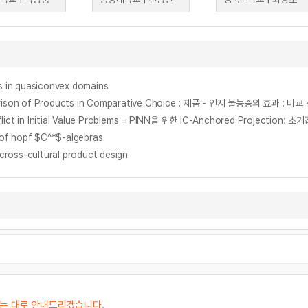
ts in quasiconvex domains
omparison of Products in Comparative Choice : 제품 - 인지 불능증의
Conflict in Initial Value Problems = PINN을 위한 IC-Anchored Projec
 of hopf $C^*$-algebras
cross-cultural product design
오는 대로 안내드리겠습니다.