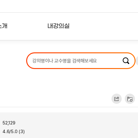
소개
내강의실
?
강의리스트
수강확인증강의
사용자의견
내강의클립
52,129
4.6/5.0 (3)