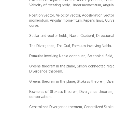
Examples of triple scalar and vector products, Sphe
Velocity of rotating body, Linear momemtum, Angu
Position vector, Velocity vector, Acceleration vector
momemtum, Angular momemtum, Keper's laws, Curvatu
curve.
Scalar and vector fields, Nabla, Gradient, Directiona
The Divergence, The Curl, Formulas involving Nabla.
Formulas involving Nabla continued, Solenoidal field,
Greens theorem in the plane, Simply connected regi
Divergence theorem.
Greens theorem in the plane, Stokess theorem, Div
Examples of Stokess theorem, Divergence theorem, 
conservation.
Generalized Divergence theorem, Generalized Stoke