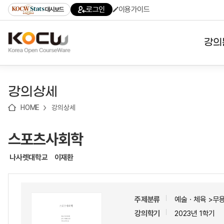
로
로
로
바
로그인
이용가이드
대시보드
가
가
가
로
기
기
기
가
(skip
기
to
강의
content)
대학
강의상세
기관
HOME
강의상세
전공
스포츠사회학
테마
나사렛대학교
이재환
주제분류
예술ㆍ체육 >무
강의학기
2023년 1학기