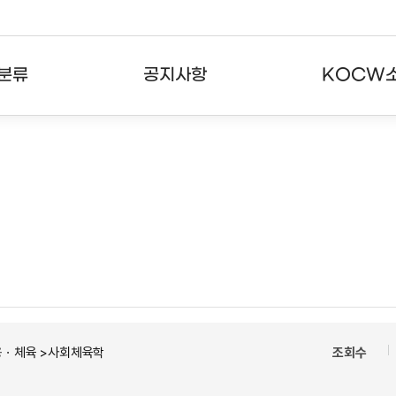
분류
공지사항
KOCW
강의
공지사항
KOCW란
강의
뉴스레터
활용안내
분야
주요통계현황
발자취
강의
서비스도움말
고객센터
용ㆍ체육 >사회체육학
조회수