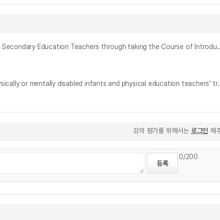
특수교육학 개론 수강을 통한 예비 중등교사들의 통합교육에 대한 인식 변화 = Changes of Perceptions about Inclusive Education of Preservice Seco
지체장애유아의 특수체육활동 인식과 만족도 및 체육지도자 양성 방안 = (The)satisfaction and recognition of specia
강의 평가를 위해서는
로그인
해주
0
/200