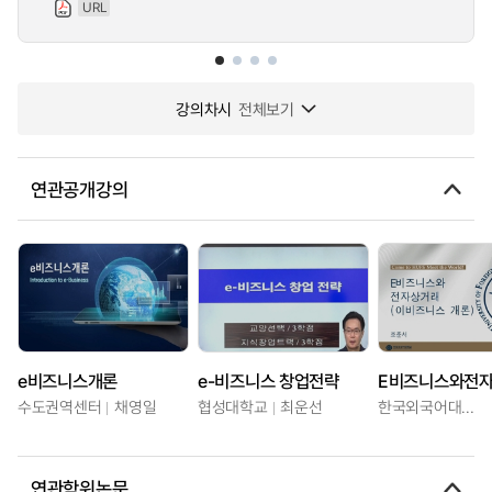
URL
강의차시
전체보기
연관공개강의
e비즈니스개론
e-비즈니스 창업전략
E비즈니스와전
수도권역센터
채영일
협성대학교
최운선
한국외국어대학교
연관학위논문