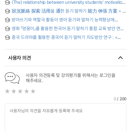
(The) relationship between university students' motivation
and beliefs on English learning and their achievement in
狀況脈絡 探索·活用을 通한 듣기·말하기 能力 伸張 方案 = A
speaking and listening
Study on the Methods to Improve Listening and Speaking
받아쓰기와 역할극 활동이 영어 듣기와 말하기 능력향상에
Skills through Searching and Applying the Situational
미치는 영향 = A Study of the Effect of Dictation and Role
Context
영화 「멍뭉이」를 활용한 한국어 듣기·말하기 통합 교육 방안 연구
Plays on the Development of Listening and Speaking
: 아르메니아인 한국어 중급 학습자를 대상으로 = A Study on
Skills
중국 드라마를 활용한 중국어 듣기·말하기 지도방안 연구 : <
Integrated Korean Listening and Speaking Education
환락송(欢乐颂)>을 중심으로 = A Study on the Teaching
Using the Movie
: For Intermediate Armenian Learners
Method of Chinese Listening and Speaking Utilizing a
Chinese Drama : Focusing on
사용자 의견
사용자 의견등록 및 강의평가를 위해서는 로그인을
해주세요.
0
/ 200