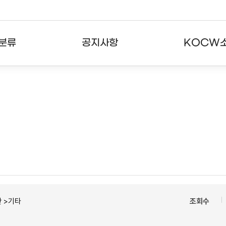
분류
공지사항
KOCW
강의
공지사항
KOCW란
강의
뉴스레터
활용안내
분야
주요통계현황
발자취
강의
서비스도움말
고객센터
 >기타
조회수