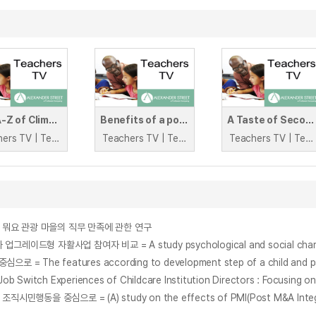
The A-Z of Climate Change
Benefits of a positive relationship
A Taste of Secondary
Teachers TV | Teachers TV
Teachers TV | Teachers TV
Teachers TV | Teachers TV
lage : 빈 뭐요 관광 마을의 직무 만족에 관한 연구
ch Experiences of Childcare Institution Directors : Focusing on