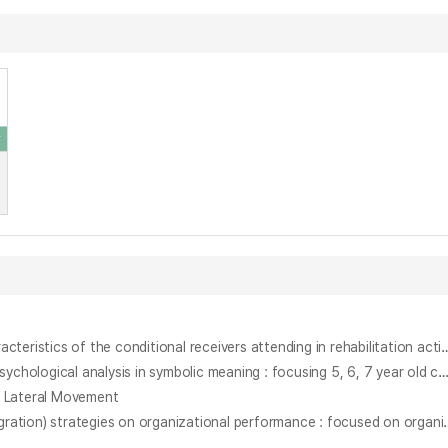
자활사업에 참여하는 조건부수급자의 심리ㆍ사회적 특성연구 : 취로형과 업그레이드형 자활사업 참여자 비교 = A study psychological and social characteristics of the conditional receivers attending in r
아동의 발달단계에 따른 특징과 상징적 의미의 심리분석 : 5, 6, 7세를 중심으로 = The features according to development step of a child and psychological analysis in symbolic meaning : focusing 5
 Lateral Movement
인수합병후 통합전략이 조직의 심리적 성과에 미치는 영향 : 조직몰입과 조직시민행동을 중심으로 = (A) study on the effects of PMI(Post M&A