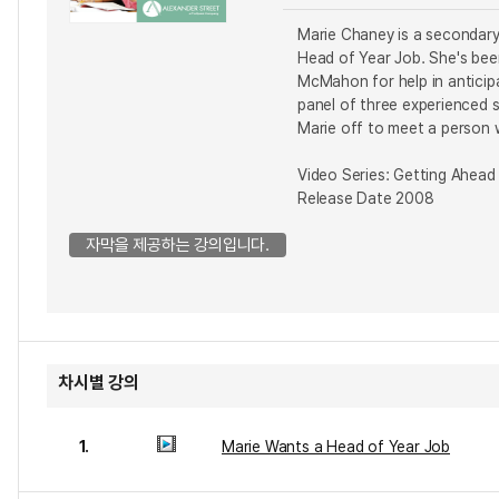
Marie Chaney is a secondary 
Head of Year Job. She's bee
McMahon for help in anticip
panel of three experienced s
Marie off to meet a person w
Video Series: Getting Ahead
Release Date 2008
자막을 제공하는 강의입니다.
차시별 강의
1.
Marie Wants a Head of Year Job