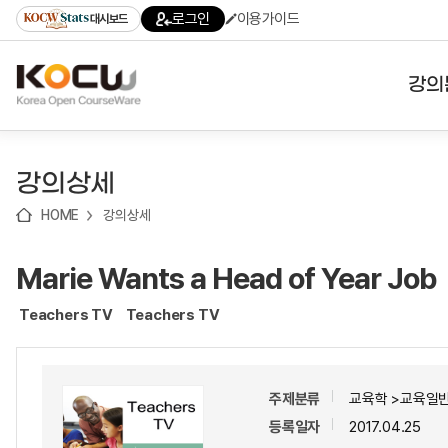
로
로
로
바
로그인
이용가이드
대시보드
가
가
가
로
기
기
기
가
(skip
기
to
강의
content)
대학
강의상세
기관
HOME
강의상세
전공
Marie Wants a Head of Year Job
테마
Teachers TV
Teachers TV
주제분류
교육학 >교육일반
등록일자
2017.04.25