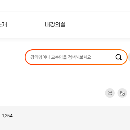
소개
내강의실
?
강의리스트
수강확인증강의
사용자의견
내강의클립
1,354