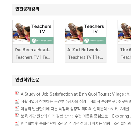
연관공개강의
I've Been a Head for Five Years- What's Next?
A-Z of Network Learning
Teachers TV | Teachers TV
Teachers TV | Teachers TV
연관학위논문
A Study of Job Satisfaction at Binh Quoi Tourist Vil
보육 기관 원장의 이직 경험 탐색 : 수평 이동을 중심으로 = Exploring Job Swit