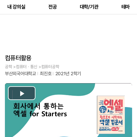
내 강의실
전공
대학/기관
테마
컴퓨터활용
공학 >컴퓨터ㆍ통신 >컴퓨터공학
부산외국어대학교
최진호
2021년 2학기
Play
Video