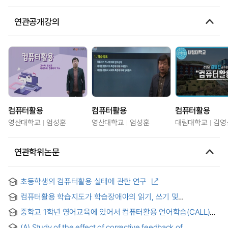
연관공개강의
컴퓨터활용
컴퓨터활용
컴퓨터활용
영산대학교
엄성훈
영산대학교
엄성훈
대림대학교
김영
연관학위논문
초등학생의 컴퓨터활용 실태에 관한 연구
컴퓨터활용 학습지도가 학습장애아의 읽기, 쓰기 및
문장이해능력에 미치는 효과 = (The) effects of computer
중학교 1학년 영어교육에 있어서 컴퓨터활용 언어학습(CALL)
assisted drill and practice on the reading, writing and
효과 분석
understanding of mildly handicapped students
(A) Study of the effect of corrective feedback of