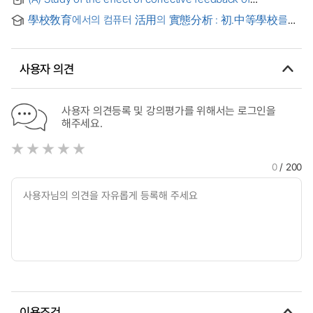
computer-assisted writing on Chinese college students’
學校敎育에서의 컴퓨터 活用의 實態分析 : 初.中等學校를
L2 writing
中心으로
사용자 의견
사용자 의견등록 및 강의평가를 위해서는 로그인을
해주세요.
0
/ 200
이용조건