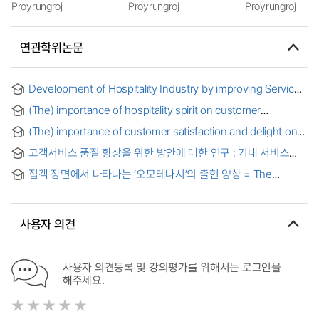
Proyrungroj
Proyrungroj
Proyrungroj
연관학위논문
Development of Hospitality Industry by improving Service
Quality and Customer Satisfaction in Uzbekistan
(The) importance of hospitality spirit on customer
satisfaction and loyalty in Uzbek restaurants: Case in
(The) importance of customer satisfaction and delight on
South Korea
loyalty in the tourism and hospitality industry
고객서비스 품질 향상을 위한 방안에 대한 연구 : 기내 서비스
종사자(객실승무원)를 중심으로 = (A) Study of Historical
접객 장면에서 나타나는 ‘오모테나시’의 출현 양상 = The
Analysis the Systems of Improving Customer Service
Manifestation of ‘Omotenashi’ in Hospitality Scenes
Quality: Focusing on In-flight(Cabin crew) Service
사용자 의견
사용자 의견등록 및 강의평가를 위해서는 로그인을
해주세요.