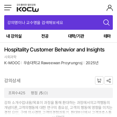
강의명이나 교수명을 검색해보세요
내 강의실
전공
대학/기관
테마
Hospitality Customer Behavior and Insights
사회과학
K-MOOC
우송대학교 Raweewan Proyrungroj
2025년
강의상세
조회수425
평점
/5
(0)
강좌 소개수업내용/목표이 과정을 통해 환대하는 과정에서의고객행동의
개념이론,고객의행동에 대한 연구의 중요성, 고객의 행동에 영향을 미치는
결정 요인, 구매 의사결정,고객의경험과동기, 환대부신에서 고객과호스틍
더보기