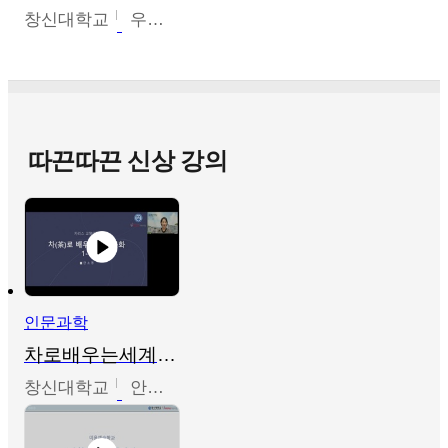
창신대학교
우미옥,오윤경,박선이
따끈따끈 신상 강의
인문과학
차로배우는세계문화
창신대학교
안소영