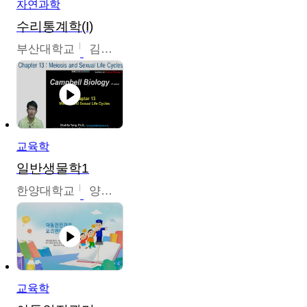
자연과학
수리통계학(I)
부산대학교
김충락
교육학
일반생물학1
한양대학교
양철수
교육학