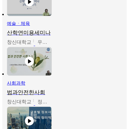
예술ㆍ체육
산학연미용세미나
창신대학교
우미옥,오윤경,박선이
사회과학
법과안전한사회
창신대학교
정연균