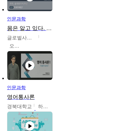
인문과학
몸은 알고 있다. 트라우마의 흔적
글로벌사이버대학교
오주원
인문과학
영어통사론
경북대학교
하승완