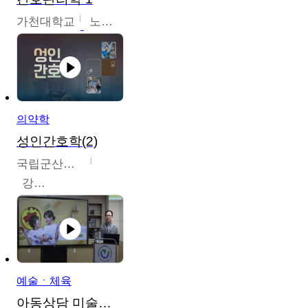
가천대학교
노원정
의약학
성인간호학(2)
국립군산대학교
강경아
예술ㆍ체육
아동상담 미술치료