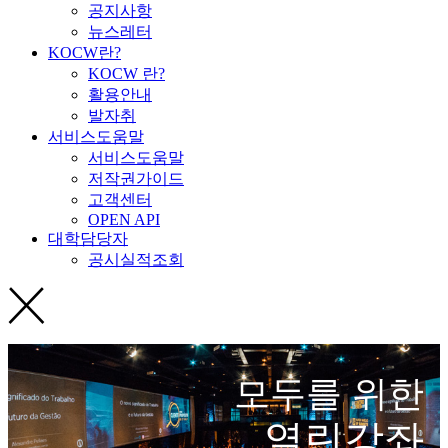
공지사항
뉴스레터
KOCW란?
KOCW 란?
활용안내
발자취
서비스도움말
서비스도움말
저작권가이드
고객센터
OPEN API
대학담당자
공시실적조회
모두를 위한
열린강좌