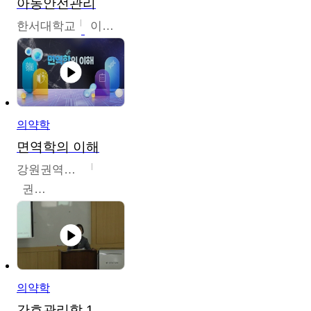
아동안전관리
한서대학교
이태연
의약학
면역학의 이해
강원권역센터
권보인
의약학
간호관리학 1