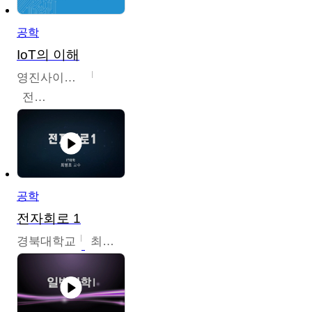
공학
IoT의 이해
영진사이버대학교
전병현
공학
전자회로 1
경북대학교
최병조