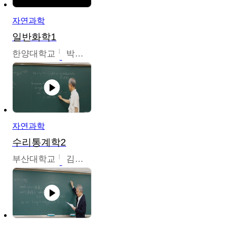
자연과학
일반화학1
한양대학교
박경호
자연과학
수리통계학2
부산대학교
김충락