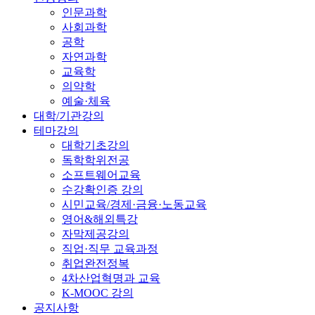
인문과학
사회과학
공학
자연과학
교육학
의약학
예술·체육
대학/기관강의
테마강의
대학기초강의
독학학위전공
소프트웨어교육
수강확인증 강의
시민교육/경제·금융·노동교육
영어&해외특강
자막제공강의
직업·직무 교육과정
취업완전정복
4차산업혁명과 교육
K-MOOC 강의
공지사항