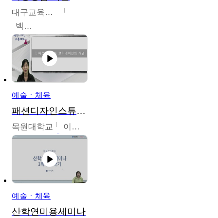
대구교육대학교
백중열
예술ㆍ체육
패션디자인스튜디오
목원대학교
이건희
예술ㆍ체육
산학연미용세미나