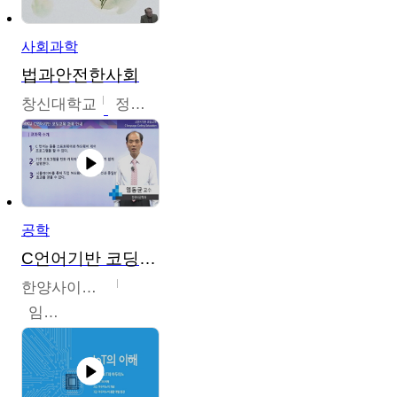
사회과학
법과안전한사회
창신대학교
정연균
공학
C언어기반 코딩교육
한양사이버대학교
임동균