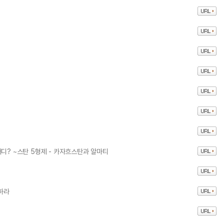
디? ~스탄 5형제 - 카자흐스탄과 알마티
하라