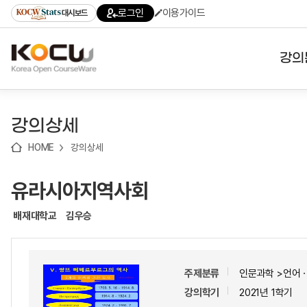
로
로
로
바
로그인
이용가이드
대시보드
가
가
가
로
기
기
기
가
(skip
기
to
강의
content)
대학
강의상세
기관
HOME
강의상세
전공
유라시아지역사회
테마
배재대학교
김우승
주제분류
인문과학 >언어
강의학기
2021년 1학기