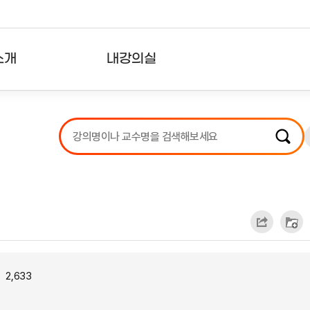
소개
내강의실
?
강의리스트
수강확인증강의
사용자의견
내강의클립
2,633