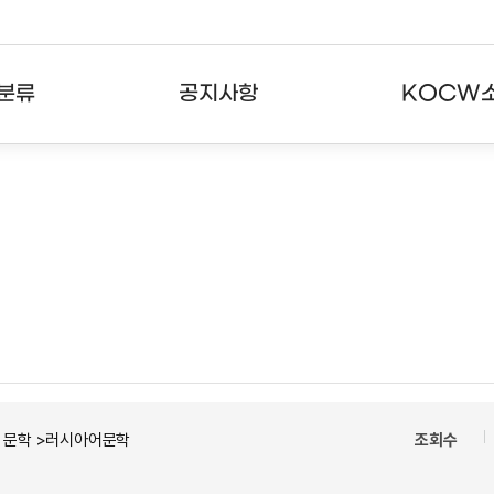
분류
공지사항
KOCW
강의
공지사항
KOCW란
강의
뉴스레터
활용안내
분야
주요통계현황
발자취
강의
서비스도움말
고객센터
ㆍ문학 >러시아어문학
조회수