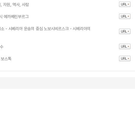
 자원, 역사, 사람
도시 예까쩨린부르그
용소 - 시베리아 운송의 중심 노보시비르스크 - 시베리아의
호수
디보스톡