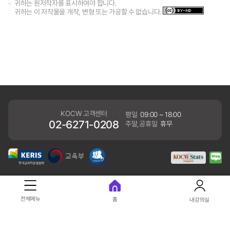
귀하는 원저작자를 표시하여야 합니다.
귀하는 이 저작물을 개작, 변형 또는 가공할 수 없습니다.
KOCW 고객센터
평일
09:00 ~ 18:00
02-6271-0208
주말,공휴일
휴무
개인정보처리방침
전체메뉴
홈
내강의실
41061 대구광역시 동구 동내로 64 (동내동 1119) 우)41061
COPYRIGHT KERIS. ALLRIGHTS RESERVED