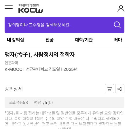
강의명이나 교수명을 검색해보세요
내 강의실
전공
대학/기관
테마
맹자(孟子), 사람정치의 철학자
인문과학
K-MOOC
성균관대학교 김도일
2025년
강의상세
조회수558
평점
/5
(0)
『맹자』를 처음 접하는 대학생들 및 일반인들 모두에게 유익한 교양 강좌입
니다. 특히 대학교 1학년 수준의 교양 수업 내용은 너무 쉽다고 생각되지
만, 대학교 3, 4학년의 전공 수업 내용은 다소 부담된다고 생각되는 분들
더보기