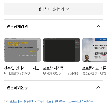
강의차시
전체보기
연관공개강의
건축 및 인테리어 디자인을 위한 포토샵
포토샵 자격증
포트폴리오 이론
부천대학교
김영은
부산가톨릭대학교
이영우
동의대학교
박광
연관학위논문
포토샵을 활용한 자화상 지도방안 연구 : 고등학교 1학년을
대상으로 = (A) study on teaching Method for the Self-