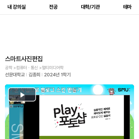
내 강의실
전공
대학/기관
테마
스마트사진편집
공학 >컴퓨터ㆍ통신 >멀티미디어학
선문대학교
김종희
2024년 1학기
Play
Video