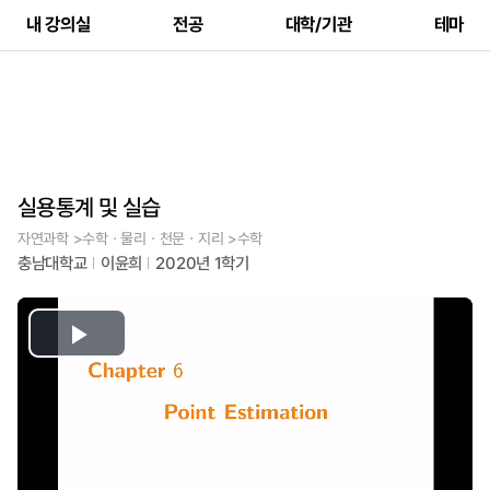
내 강의실
전공
대학/기관
테마
실용통계 및 실습
자연과학 >수학ㆍ물리ㆍ천문ㆍ지리 >수학
충남대학교
이윤희
2020년 1학기
Play
Video