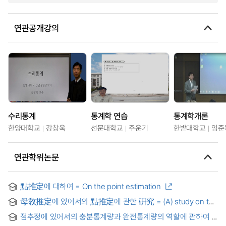
연관공개강의
수리통계
통계학 연습
통계학개론
한양대학교
강창욱
선문대학교
주운기
한밭대학교
임준
연관학위논문
點推定에 대하여 = On the point estimation
母敎推定에 있어서의 點推定에 관한 硏究 = (A) study on the
Point Estimation of the Parameter Estimation
점추정에 있어서의 충분통계량과 완전통계량의 역할에 관하여 :
On a role of sufficient and complete statistics in point