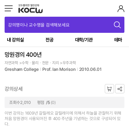
강의명이나 교수명을 검색해보세요
내 강의실
전공
대학/기관
테마
망원경의 400년
자연과학 >수학ㆍ물리ㆍ천문ㆍ지리 >우주과학
Gresham College
Prof. Ian Morison
2010.06.01
강의상세
조회수2,010
평점
/5
(0)
이번 강의는 1609년 갈릴레오 갈릴레이에 의해서 하늘을 관찰하기 위해
처음 망원경이 사용되어진 후 400 주년을 기념하는 것으로 구성되어 있
다.