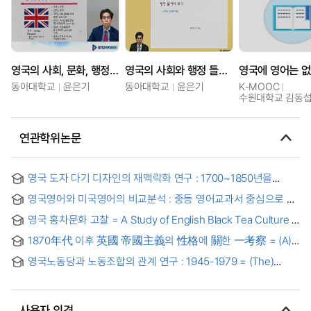
영국의 사회, 문화, 행정의 이해
영국의 사회와 행정 들여다보기
영국에 영어는 
동아대학교
윤은기
동아대학교
윤은기
K-MOOC
수원대학교 김동섭
연관학위논문
영국 도자 다기 디자인의 재맥락화 연구 : 1700~1850년을
중심으로 = Recontextualization of British Ceramic Tea Set
영국영어와 미국영어의 비교분석 : 중등 영어교과서 중심으로 =
Design: 1700-1850
(A)comparative analysis of British and American English
영국 홍차문화 고찰 = A Study of English Black Tea Culture
1870年代 이후 英國 帝國主義의 性格에 關한 一考察 = (A)
Study on the Character of English Imperialism after 1870s
영국노동당과 노동조합의 관계 연구 : 1945-1979 = (The)
Relationship of Labour Party and Trade Union In Britain
1945-1979
사용자 의견