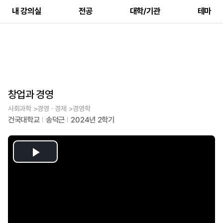
내 강의실
전공
대학/기관
테마
창업과 경영
사회과학 >경영ㆍ경제 >경영학
건국대학교
송덕근
2024년 2학기
Play
Video