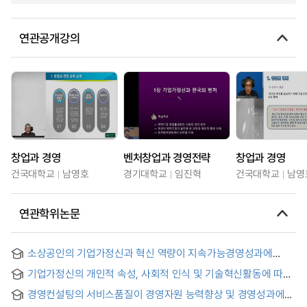
연관공개강의
창업과 경영
벤처창업과 경영전략
창업과 경영
건국대학교
남영호
경기대학교
임진혁
건국대학교
남영
연관학위논문
소상공인의 기업가정신과 혁신 역량이 지속가능경영성과에
미치는 영향 : 혁신 역량의 매개효과
기업가정신의 개인적 속성, 사회적 인식 및 기술혁신활동에 따른
사내창업연구 : GEM, World Bank의 글로벌 데이터를 기반으로
경영컨설팅의 서비스품질이 경영자원 능력향상 및 경영성과에
= The Relationship between Personal Attributes of
미치는 영향 : 경영자원 능력 향상의 매개효과를 중심으로 =