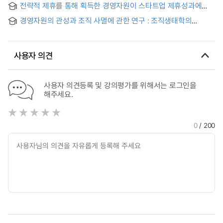
Entrepreneurs, Social Perceptions and Technology
전략적 제휴를 통해 획득한 경영자원이 스타트업 제휴성과에
Effects of Service Quality in Management Consulting on
Innovation Activities in Intrapreneurship : A Global Analysis
미치는 영향 : 제휴역량의 매개효과와 업종의 조절효과를
the Improvement of Management Resource Capacity and
based on GEM and World Bank Data
경영자원의 관성과 조직 사멸에 관한 연구 : 조직생태학의
중심으로 = The Impact of Managerial Resources Acquired
Management Performance : Focused on the mediated
관점에서 가전산업을 중심으로 = (A) Study on the Inertia of
Through Strategic Alliances on Startup Alliance
effect of management resource capacity
Firm's Resource and Organizational Mortality : Ecological
Performance: Focusing on the Mediating Effect of Alliance
Perspective on Electric Appliance Industry
Capabilities and the Moderating Effect of Industry Type
사용자 의견
사용자 의견등록 및 강의평가를 위해서는 로그인을
해주세요.
0
/ 200