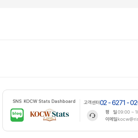
SNS
KOCW Stats Dashboard
02 - 6271 - 0
고객센터
평 일
09:00 ~ 1
이메일
kocw@ris