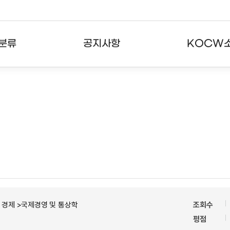
분류
공지사항
KOCW
강의
공지사항
KOCW란
강의
뉴스레터
활용안내
분야
주요통계현황
발자취
강의
서비스도움말
고객센터
경제 >국제경영 및 통상학
조회수
평점