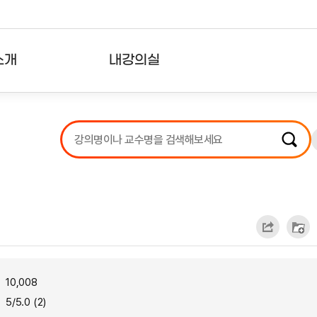
소개
내강의실
?
강의리스트
수강확인증강의
사용자의견
내강의클립
10,008
5/5.0 (2)