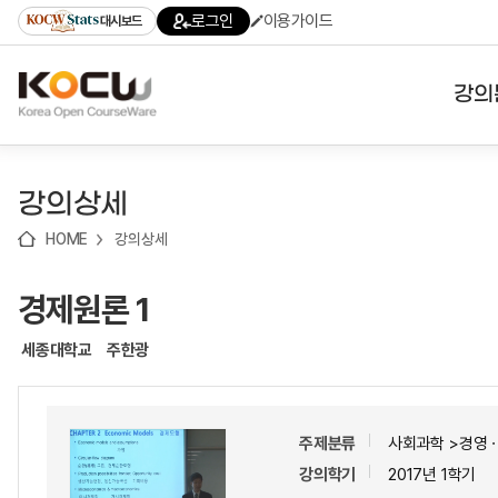
로
로
로
바
로그인
이용가이드
대시보드
가
가
가
로
기
기
기
가
(skip
기
to
강의
content)
대학
강의상세
기관
HOME
강의상세
전공
경제원론 1
테마
세종대학교
주한광
주제분류
사회과학 >경영ㆍ
강의학기
2017년 1학기