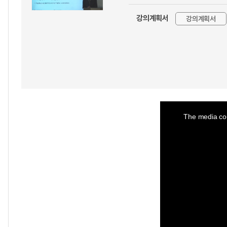
강의계획서
강의계획서
This
is
a
The media cou
modal
window.