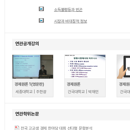
소득불평등과 빈곤
시장과 비대칭적 정보
연관공개강의
경제원론 1(영문판)
경제원론
경제원
세종대학교 | 주한광
건국대학교 | 박재민
건국대
연관학위논문
전국 고교생 경제 한마당 대회 선다형 문항분석