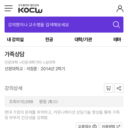
강의명이나 교수명을 검색해보세요
내 강의실
전공
대학/기관
테마
가족상담
인문과학 >인문과학기타 >심리학
선문대학교
석창훈
2014년 2학기
강의상세
조회수10,098
평점
/5
(0)
현대 가정의 문제를 파악하고, 커뮤니케이션 상담기술 향상을 통해 가족
및 부부의 건강성을 강화함
오류접수
이용방법