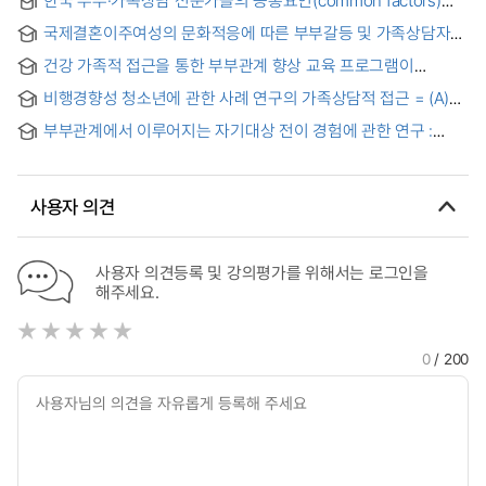
한국 부부·가족상담 전문가들의 공통요인(common factors)
경험에 관한 합의적 질적 연구 = A Consensual Qualitative
국제결혼이주여성의 문화적응에 따른 부부갈등 및 가족상담자
Research on the Experiences of Common Factors among
기대 = About Conflicts between Couples among Women,
Couple and Family Counseling Expert in Korea
건강 가족적 접근을 통한 부부관계 향상 교육 프로그램이
who had International Marriage and Immigrated in
의사소통, 결혼만족, 부부관계, 결혼적응에 미치는 효과 = (The)
Accordance with Cultural Adaptation, and about
비행경향성 청소년에 관한 사례 연구의 가족상담적 접근 = (A)
Effect of Marital Enrichment Education Program developed
Expectations of Family Counselors
Case Study of Juvenile Delinquency on Family
in the point of healthy family approach view on
부부관계에서 이루어지는 자기대상 전이 경험에 관한 연구 :
Counseling
Communication, Marital Satisfaction, Marital Adjustment,
코헛의 자기심리학에 기초하여 = Self Transference that
and Marital Relationship
Occurs Between a Married Couple: Focused on Kohut’s
Self-Psychology
사용자 의견
사용자 의견등록 및 강의평가를 위해서는 로그인을
해주세요.
0
/ 200