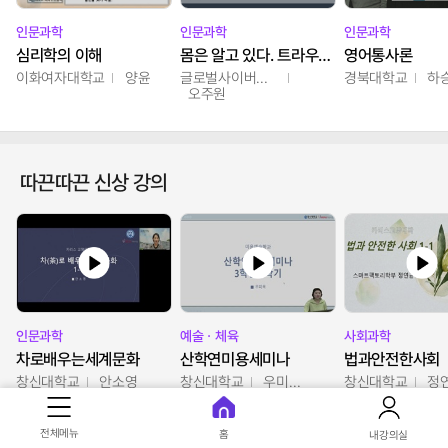
인문과학
인문과학
인문과학
심리학의 이해
몸은 알고 있다. 트라우마의 흔적
영어통사론
이화여자대학교
양윤
글로벌사이버대학교
경북대학교
하
오주원
따끈따끈 신상 강의
인문과학
예술ㆍ체육
사회과학
차로배우는세계문화
산학연미용세미나
법과안전한사회
창신대학교
안소영
창신대학교
우미옥,오윤경,박선이
창신대학교
정
전체메뉴
홈
내강의실