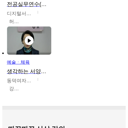
전공실무연수(헤어,메이크업,피부,네일)
디지털서울문화예술대학교
허정록
예술ㆍ체육
생각하는 서양미술의 이해
동덕여자대학교
강수미