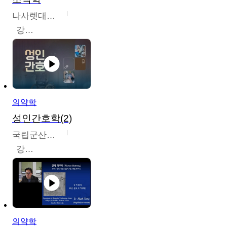
나사렛대학교
강지언
의약학
성인간호학(2)
국립군산대학교
강경아
의약학