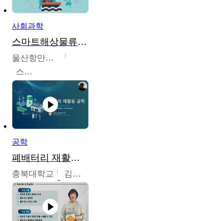
사회과학
스마트해상물류관리사 교육과정2
울산항만공사
스마트해상물류관리사 교육위원회
공학
폐배터리 재활용 공학
충북대학교
김영재,최진섭,한성수,한요셉,윤문수,박유세,강동우,박민준,이동주,조채용