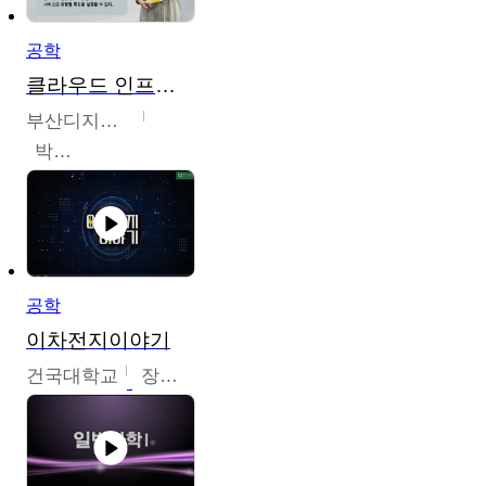
공학
클라우드 인프라 구축 및 활용
부산디지털대학교
박수현
공학
이차전지이야기
건국대학교
장호현