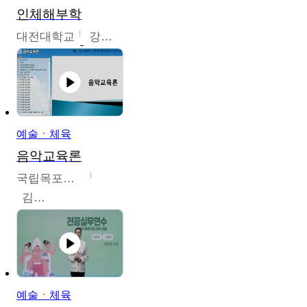
인체해부학
대전대학교
강지혁
예술ㆍ체육
음악교육론
국립목포대학교
김신영
예술ㆍ체육