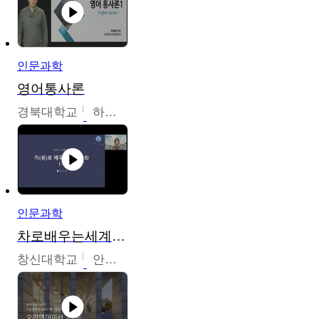
인문과학
영어통사론
경북대학교
하승완
인문과학
차로배우는세계문화
창신대학교
안소영