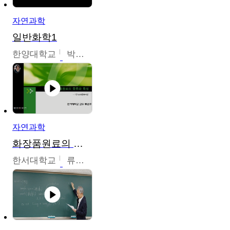
자연과학
일반화학1
한양대학교
박경호
자연과학
화장품원료의 종류와 특성
한서대학교
류은주