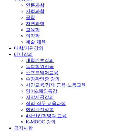
인문과학
사회과학
공학
자연과학
교육학
의약학
예술·체육
대학/기관강의
테마강의
대학기초강의
독학학위전공
소프트웨어교육
수강확인증 강의
시민교육/경제·금융·노동교육
영어&해외특강
자막제공강의
직업·직무 교육과정
취업완전정복
4차산업혁명과 교육
K-MOOC 강의
공지사항