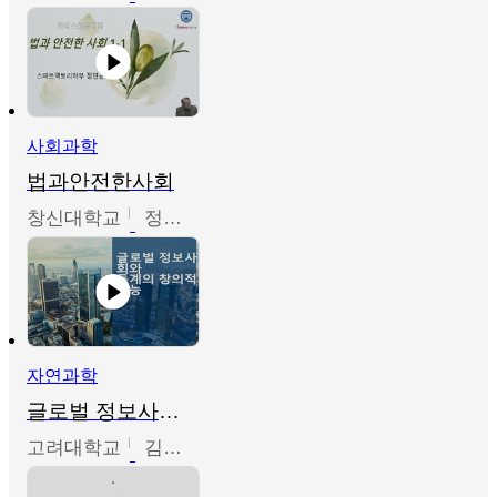
사회과학
법과안전한사회
창신대학교
정연균
자연과학
글로벌 정보사회와 통계의 창의적 기능
고려대학교
김희영