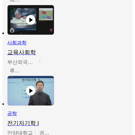
사회과학
교육사회학
부산외국어대학교
류영철
공학
전기자기학 I
안양대학교
권원현