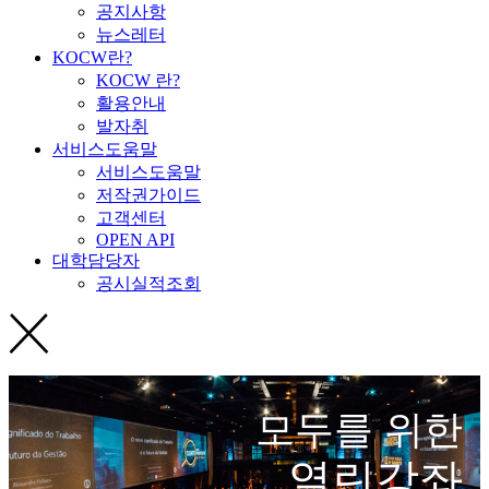
공지사항
뉴스레터
KOCW란?
KOCW 란?
활용안내
발자취
서비스도움말
서비스도움말
저작권가이드
고객센터
OPEN API
대학담당자
공시실적조회
모두를 위한
열린강좌