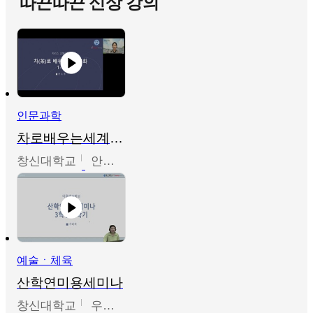
따끈따끈 신상 강의
인문과학
차로배우는세계문화
창신대학교
안소영
예술ㆍ체육
산학연미용세미나
창신대학교
우미옥,오윤경,박선이