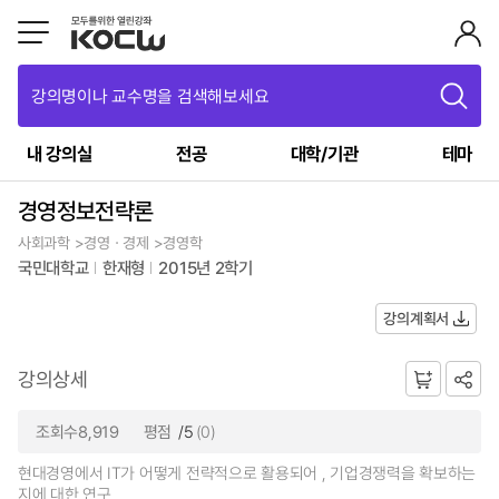
강의명이나 교수명을 검색해보세요
내 강의실
전공
대학/기관
테마
경영정보전략론
사회과학 >경영ㆍ경제 >경영학
국민대학교
한재형
2015년 2학기
강의계획서
강의상세
조회수8,919
평점
/5
(0)
현대경영에서 IT가 어떻게 전략적으로 활용되어 , 기업경쟁력을 확보하는
지에 대한 연구